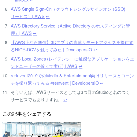
AWS Single Sign-On（クラウドシングルサインオン (SSO)
サービス）| AWS
↩
AWS Directory Service（Active Directory のホスティングと管
理）| AWS
↩
【AWS上なら無償】3Dアプリの高速リモートアクセスを提供す
るNICE-DCVを触ってみた | DevelopersIO
↩
AWS Local Zones (レイテンシーに敏感なアプリケーションをエ
ンドユーザーの近くで実行) | AWS
↩
re:Invent2019でのMedia & Entertainment向けリリースとローン
チを振り返ってみる #reinvent | DevelopersIO
↩
そういえば、AWSサービスとしては3つ目のStudioと名のつく
サービスでもありますね。
↩
この記事をシェアする