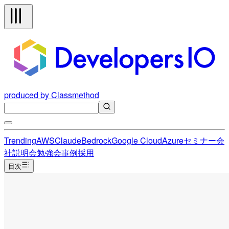
produced by Classmethod
Trending
AWS
Claude
Bedrock
Google Cloud
Azure
セミナー
会
社説明会
勉強会
事例
採用
目次