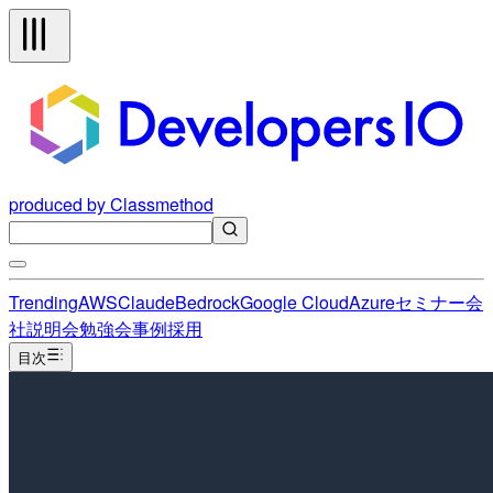
produced by Classmethod
Trending
AWS
Claude
Bedrock
Google Cloud
Azure
セミナー
会
社説明会
勉強会
事例
採用
目次