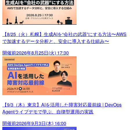
【8/25（火）札幌】生成AIを“会社の武器”にする方法〜AWS
で加速するデータ分析と、安全に導入する仕組み〜
開催前
2026年8月25日(火) 17:30
【9/3（木）東京】AIを活用した障害対応最前線 | DevOps
Agentライブデモで学ぶ、自律型運用の実践
開催前
2026年9月3日(木) 16:00