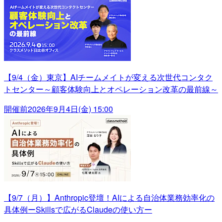
【9/4（金）東京】AIチームメイトが変える次世代コンタク
トセンター～顧客体験向上とオペレーション改革の最前線～
開催前
2026年9月4日(金) 15:00
【9/7（月）】Anthropic登壇！AIによる自治体業務効率化の
具体例ーSkillsで広がるClaudeの使い方ー