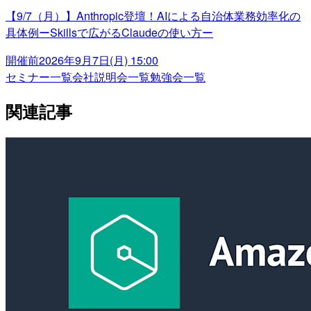
【9/7（月）】Anthropic登壇！AIによる自治体業務効率化の
具体例ーSkillsで広がるClaudeの使い方ー
開催前
2026年9月7日(月) 15:00
セミナー一覧
会社説明会一覧
勉強会一覧
関連記事