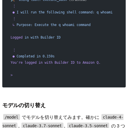
 ⋮
 ●
 I
 will
 run
 the
 following
 shell
 command:
 q
 whoami
 ⋮
 ↳
 Purpose:
 Execute
 the
 q
 whoami
 command
Logged
 in
 with
 Builder
 ID
 ⋮
 ●
 Completed
 in
 0.159s
You
're logged in with Builder ID to Amazon Q.
> 
モデルの切り替え
でモデルを切り替えてみます。確かに
/model
claude-4-
,
,
の 3 つ
sonnet
claude-3.7-sonnet
claude-3.5-sonnet