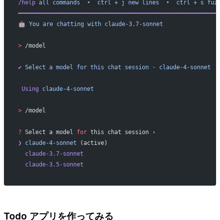
/help
 all
 commands
  •
  ctrl
 +
 j
 new
 lines
  •
  ctrl
 +
 s
 fuz
━━━━━━━━━━━━━━━━━━━━━━━━━━━━━━━━━━━━━━━━━━━━━━━━━━━━━━━━━━
🤖
 You
 are
 chatting
 with
 claude-3.7-sonnet
>
 /model
✔
 Select
 a
 model
 for
 this
 chat
 session
 ·
 claude-4-sonnet
 Using
 claude-4-sonnet
>
 /model
?
 Select a model 
for
 this chat session ›
❯
 claude-4-sonnet
 (active)
  claude-3.7-sonnet
  claude-3.5-sonnet
Todo アプリを作ってみる