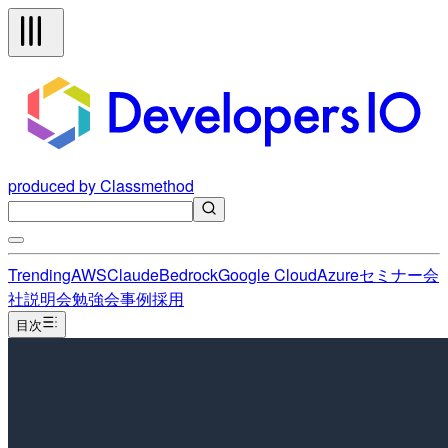
produced by Classmethod
Trending
AWS
Claude
Bedrock
Google Cloud
Azure
セミナー
会
社説明会
勉強会
事例
採用
目次