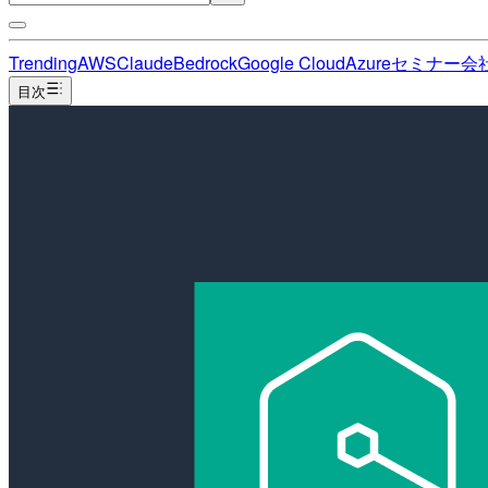
Trending
AWS
Claude
Bedrock
Google Cloud
Azure
セミナー
会
目次