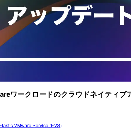
erが、VMwareワークロードのクラウドネ
lastic VMware Service (EVS)