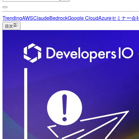
Trending
AWS
Claude
Bedrock
Google Cloud
Azure
セミナー
会
目次