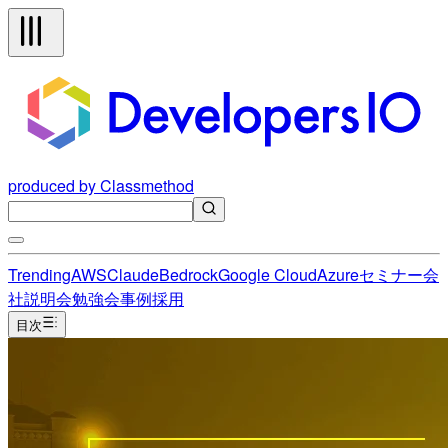
produced by Classmethod
Trending
AWS
Claude
Bedrock
Google Cloud
Azure
セミナー
会
社説明会
勉強会
事例
採用
目次