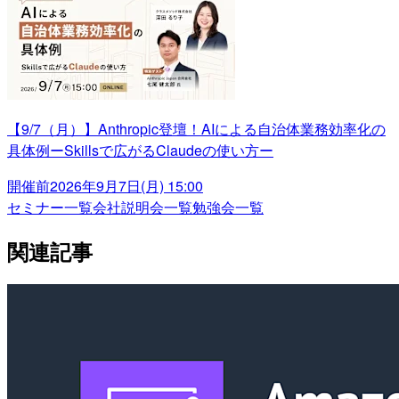
【9/7（月）】Anthropic登壇！AIによる自治体業務効率化の
具体例ーSkillsで広がるClaudeの使い方ー
開催前
2026年9月7日(月) 15:00
セミナー一覧
会社説明会一覧
勉強会一覧
関連記事