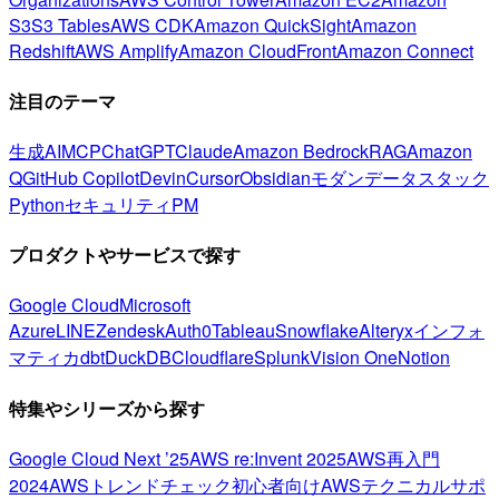
S3
S3 Tables
AWS CDK
Amazon QuickSight
Amazon
Redshift
AWS Amplify
Amazon CloudFront
Amazon Connect
注目のテーマ
生成AI
MCP
ChatGPT
Claude
Amazon Bedrock
RAG
Amazon
Q
GitHub Copilot
Devin
Cursor
Obsidian
モダンデータスタック
Python
セキュリティ
PM
プロダクトやサービスで探す
Google Cloud
Microsoft
Azure
LINE
Zendesk
Auth0
Tableau
Snowflake
Alteryx
インフォ
マティカ
dbt
DuckDB
Cloudflare
Splunk
Vision One
Notion
特集やシリーズから探す
Google Cloud Next ’25
AWS re:Invent 2025
AWS再入門
2024
AWSトレンドチェック
初心者向け
AWSテクニカルサポ