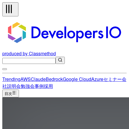
produced by Classmethod
Trending
AWS
Claude
Bedrock
Google Cloud
Azure
セミナー
会
社説明会
勉強会
事例
採用
目次