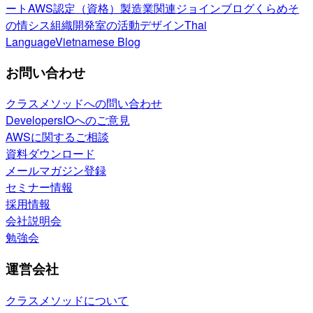
ート
AWS認定（資格）
製造業関連
ジョインブログ
くらめそ
の情シス
組織開発室の活動
デザイン
Thai
Language
Vietnamese Blog
お問い合わせ
クラスメソッドへの問い合わせ
DevelopersIOへのご意見
AWSに関するご相談
資料ダウンロード
メールマガジン登録
セミナー情報
採用情報
会社説明会
勉強会
運営会社
クラスメソッドについて