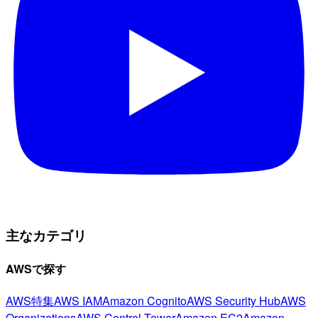
主なカテゴリ
AWSで探す
AWS特集
AWS IAM
Amazon Cognito
AWS Security Hub
AWS
Organizations
AWS Control Tower
Amazon EC2
Amazon