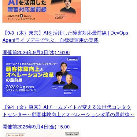
【9/3（木）東京】AIを活用した障害対応最前線 | DevOps
Agentライブデモで学ぶ、自律型運用の実践
開催前
2026年9月3日(木) 16:00
【9/4（金）東京】AIチームメイトが変える次世代コンタク
トセンター～顧客体験向上とオペレーション改革の最前線～
開催前
2026年9月4日(金) 15:00