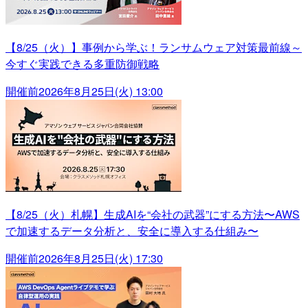
【8/25（火）】事例から学ぶ！ランサムウェア対策最前線～
今すぐ実践できる多重防御戦略
開催前
2026年8月25日(火) 13:00
【8/25（火）札幌】生成AIを“会社の武器”にする方法〜AWS
で加速するデータ分析と、安全に導入する仕組み〜
開催前
2026年8月25日(火) 17:30