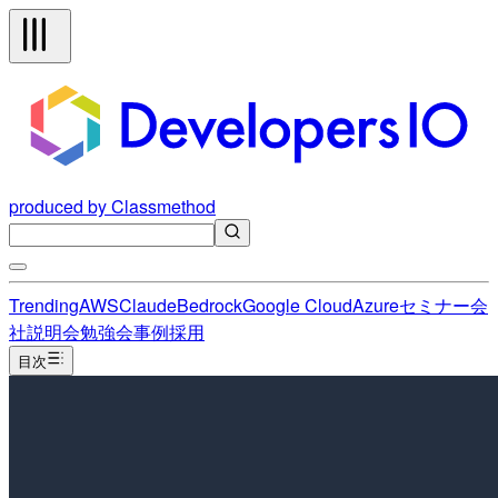
produced by Classmethod
Trending
AWS
Claude
Bedrock
Google Cloud
Azure
セミナー
会
社説明会
勉強会
事例
採用
目次