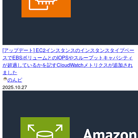
[アップデート] EC2インスタンスのインスタンスタイプベー
スでEBSボリュームとのIOPSやスループットキャパシティ
が超過しているかを記すCloudWatchメトリクスが追加され
ました
のんピ
2025.10.27