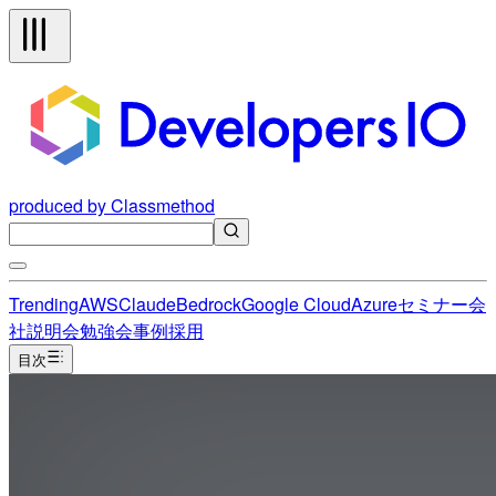
produced by Classmethod
Trending
AWS
Claude
Bedrock
Google Cloud
Azure
セミナー
会
社説明会
勉強会
事例
採用
目次