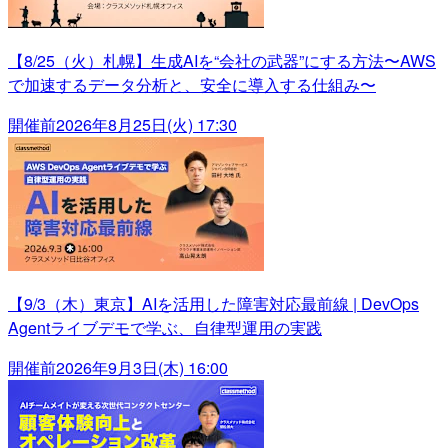
【8/25（火）札幌】生成AIを“会社の武器”にする方法〜AWS
で加速するデータ分析と、安全に導入する仕組み〜
開催前
2026年8月25日(火) 17:30
【9/3（木）東京】AIを活用した障害対応最前線 | DevOps
Agentライブデモで学ぶ、自律型運用の実践
開催前
2026年9月3日(木) 16:00