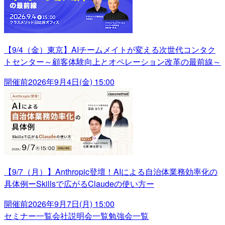
【9/4（金）東京】AIチームメイトが変える次世代コンタク
トセンター～顧客体験向上とオペレーション改革の最前線～
開催前
2026年9月4日(金) 15:00
【9/7（月）】Anthropic登壇！AIによる自治体業務効率化の
具体例ーSkillsで広がるClaudeの使い方ー
開催前
2026年9月7日(月) 15:00
セミナー一覧
会社説明会一覧
勉強会一覧