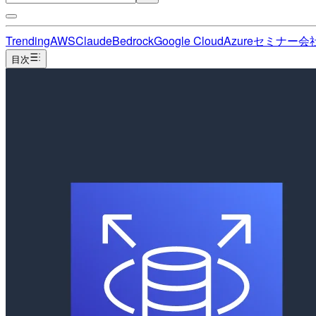
Trending
AWS
Claude
Bedrock
Google Cloud
Azure
セミナー
会
目次