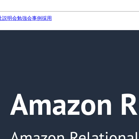
社説明会
勉強会
事例
採用