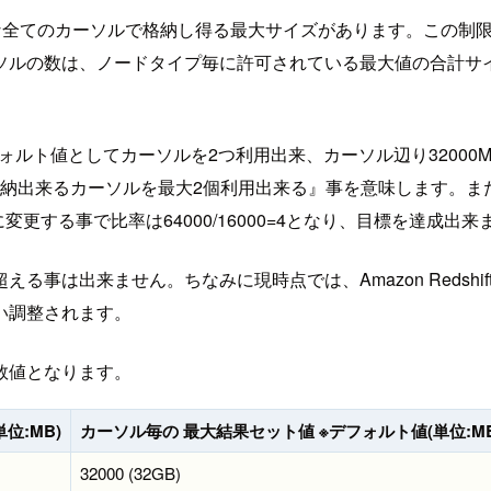
アクティブな全てのカーソルで格納し得る最大サイズがあります。こ
ソルの数は、ノードタイプ毎に許可されている最大値の合計サ
ォルト値としてカーソルを2つ利用出来、カーソル辺り32000M
32GB)まで格納出来るカーソルを最大2個利用出来る』事を意味し
0に変更する事で比率は64000/16000=4となり、目標を達成出来
事は出来ません。ちなみに現時点では、Amazon Redshif
い調整されます。
数値となります。
位:MB)
カーソル毎の 最大結果セット値 ※デフォルト値(単位:MB
32000 (32GB)