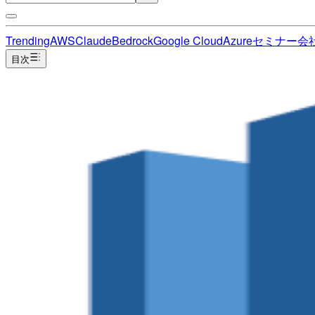
Trending
AWS
Claude
Bedrock
Google Cloud
Azure
セミナー
会
目次