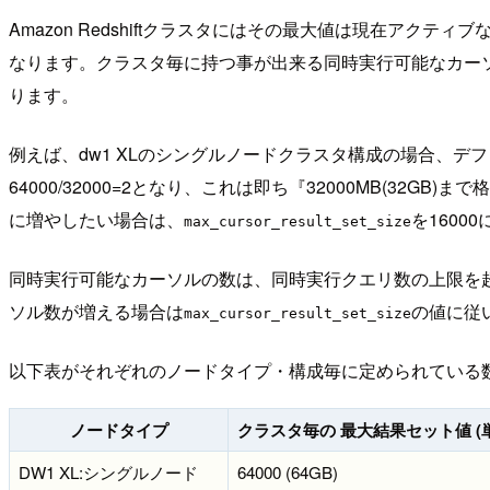
Amazon Redshiftクラスタにはその最大値は現在
なります。クラスタ毎に持つ事が出来る同時実行可能なカー
ります。
例えば、dw1 XLのシングルノードクラスタ構成の場合、デフ
64000/32000=2となり、これは即ち『32000MB(
に増やしたい場合は、
を1600
max_cursor_result_set_size
同時実行可能なカーソルの数は、同時実行クエリ数の上限を超える
ソル数が増える場合は
の値に従
max_cursor_result_set_size
以下表がそれぞれのノードタイプ・構成毎に定められている
ノードタイプ
クラスタ毎の 最大結果セット値 (単
DW1 XL:シングルノード
64000 (64GB)