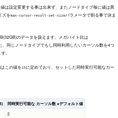
の制限値は設定変更する事は出来ず、またノードタイプ毎に値は異
イズを
パラメータで割る事で決ま
max-cursor-result-set-size
B(32GB)のデータを扱えます。メガバイト比は
ます。また、同じノードタイプでもし同時利用したいカーソル数を4つ
ます。
tはこの値を
に定めており、セットした同時実行可能なカー
15
)
同時実行可能な カーソル数 ※デフォルト値
2