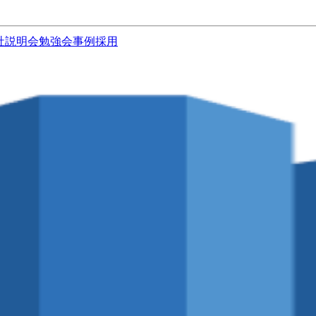
社説明会
勉強会
事例
採用