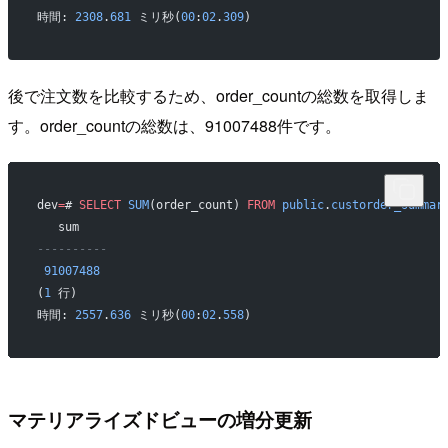
時間: 
2308
.
681
 ミリ秒(
00
:
02
.
309
)
後で注文数を比較するため、order_countの総数を取得しま
す。order_countの総数は、91007488件です。
dev
=
# 
SELECT
 SUM
(order_count) 
FROM
 public
.
custorder_summar
   sum
----------
 91007488
(
1
 行)
時間: 
2557
.
636
 ミリ秒(
00
:
02
.
558
)
マテリアライズドビューの増分更新