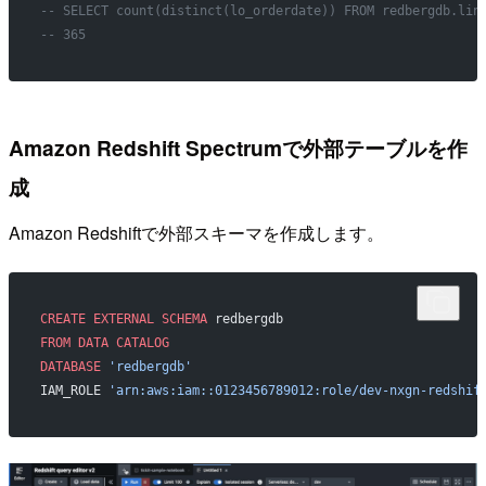
-- SELECT count(distinct(lo_orderdate)) FROM redbergdb.lin
-- 365
Amazon Redshift Spectrumで外部テーブルを作
成
Amazon Redshiftで外部スキーマを作成します。
CREATE
 EXTERNAL
 SCHEMA
 redbergdb
FROM
 DATA
 CATALOG
DATABASE
 'redbergdb'
IAM_ROLE 
'arn:aws:iam::0123456789012:role/dev-nxgn-redshif