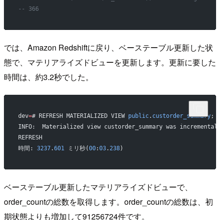
-- 366
では、Amazon Redshiftに戻り、ベーステーブル更新した状
態で、マテリアライズドビューを更新します。更新に要した
時間は、約3.2秒でした。
dev
=
# REFRESH MATERIALIZED VIEW 
public
.
custorder_summary
;
INFO:  Materialized view custorder_summary was incremental
REFRESH
時間: 
3237
.
601
 ミリ秒(
00
:
03
.
238
)
ベーステーブル更新したマテリアライズドビューで、
order_countの総数を取得します。order_countの総数は、初
期状態よりも増加して91256724件です。