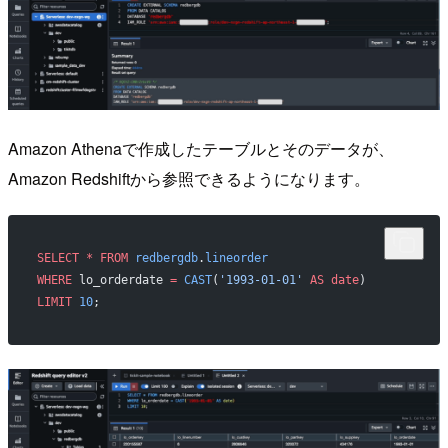
Amazon Athenaで作成したテーブルとそのデータが、
Amazon Redshiftから参照できるようになります。
SELECT
 *
 FROM
 redbergdb
.
lineorder
WHERE
 lo_orderdate 
=
 CAST
(
'1993-01-01'
 AS
 date
)
LIMIT
 10
;