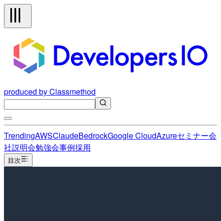
produced by Classmethod
Trending
AWS
Claude
Bedrock
Google Cloud
Azure
セミナー
会
社説明会
勉強会
事例
採用
目次