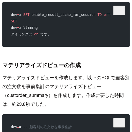
dev
=
# 
SET
 enable_result_cache_for_session 
TO
 off
;
SET
dev
=
# \timing
タイミングは 
on
 です。
マテリアライズドビューの作成
マテリアライズドビューを作成します。以下のSQLで顧客別
の注文数を事前集計のマテリアライズドビュー
（custorder_summary）を作成します。作成に要した時間
は、約23.8秒でした。
dev
=
# 
-- 顧客別の注文数を事前集計