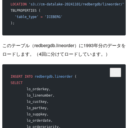
LOCATION
 's3://cm-datalake-20241101/redbergdb/lineorder/'
TBLPROPERTIES (
  'table_type'
 =
 'ICEBERG'
);
このテーブル（redbergdb.lineorder）に1993年分のデータを
ロードします。（4回に分けてロードしています。）
INSERT INTO
 redbergdb
.
lineorder
 (
SELECT
	lo_orderkey,
	lo_linenumber,
	lo_custkey,
	lo_partkey,
	lo_suppkey,
	lo_orderdate,
	lo_orderpriority,