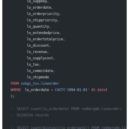
	lo_suppkey,
	lo_orderdate,
	lo_orderpriority,
	lo_shippriority,
	lo_quantity,
	lo_extendedprice,
	lo_ordertotalprice,
	lo_discount,
	lo_revenue,
	lo_supplycost,
	lo_tax,
	lo_commitdate,
	lo_shipmode
FROM
 ssbgz_tsv
.
lineorder
WHERE
  lo_orderdate 
=
 CAST
(
'1994-01-01'
 AS
 date
)
);
-- SELECT count(lo_orderdate) FROM redbergdb.lineorder;
-- 91256724 records
-- SELECT count(distinct(lo_orderdate)) FROM redbergdb.lin