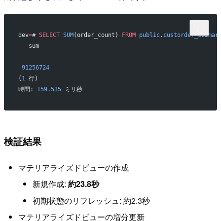
dev
=
# 
SELECT
 SUM
(order_count) 
FROM
 public
.
custorder_summar
   sum
----------
 91256724
(
1
 行)
時間: 
159
.
535
 ミリ秒
検証結果
マテリアライズドビューの作成
新規作成:
約23.8秒
初期状態のリフレッシュ: 約2.3秒
マテリアライズドビューの増分更新