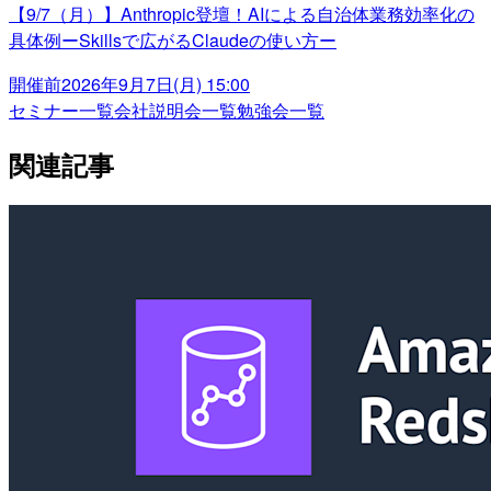
【9/7（月）】Anthropic登壇！AIによる自治体業務効率化の
具体例ーSkillsで広がるClaudeの使い方ー
開催前
2026年9月7日(月) 15:00
セミナー一覧
会社説明会一覧
勉強会一覧
関連記事