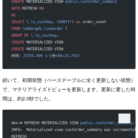
CREATE
 MATERIALIZED VIEW 
public
.
custorder_summary
AUTO
 REFRESH 
NO
AS
SELECT
 l
.
lo_custkey
, 
COUNT
(
*
) 
as
 order_count
FROM
 redbergdb
.
lineorder
 l
GROUP BY
 l
.
lo_custkey
;
CREATE
 MATERIALIZED VIEW
CREATE
 MATERIALIZED VIEW
時間: 
23755
.
496
 ミリ秒(
00
:
23
.
755
)
続いて、初期状態（ベーステーブルに全く更新しない状態）
で、マテリアライズドビューを更新します。更新に要した時
間は、約2.3秒でした。
dev
=
# REFRESH MATERIALIZED VIEW 
public
.
custorder_summary
;
INFO:  Materialized view custorder_summary was incremental
REFRESH