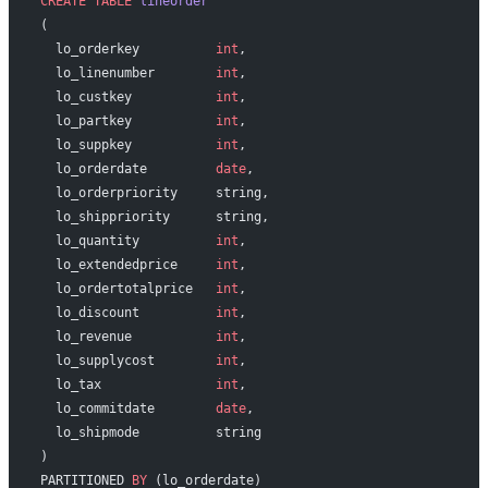
CREATE
 TABLE
 lineorder
(
  lo_orderkey          
int
,
  lo_linenumber        
int
,
  lo_custkey           
int
,
  lo_partkey           
int
,
  lo_suppkey           
int
,
  lo_orderdate         
date
,
  lo_orderpriority     string,
  lo_shippriority      string,
  lo_quantity          
int
,
  lo_extendedprice     
int
,
  lo_ordertotalprice   
int
,
  lo_discount          
int
,
  lo_revenue           
int
,
  lo_supplycost        
int
,
  lo_tax               
int
,
  lo_commitdate        
date
,
  lo_shipmode          string
) 
PARTITIONED 
BY
 (lo_orderdate)