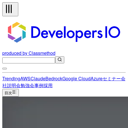
produced by Classmethod
Trending
AWS
Claude
Bedrock
Google Cloud
Azure
セミナー
会
社説明会
勉強会
事例
採用
目次