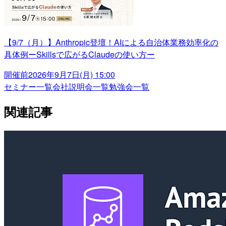
【9/7（月）】Anthropic登壇！AIによる自治体業務効率化の
具体例ーSkillsで広がるClaudeの使い方ー
開催前
2026年9月7日(月) 15:00
セミナー一覧
会社説明会一覧
勉強会一覧
関連記事