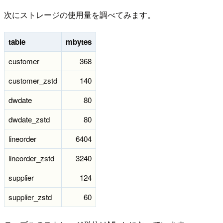
次にストレージの使用量を調べてみます。
table
mbytes
customer
368
customer_zstd
140
dwdate
80
dwdate_zstd
80
lineorder
6404
lineorder_zstd
3240
supplier
124
supplier_zstd
60