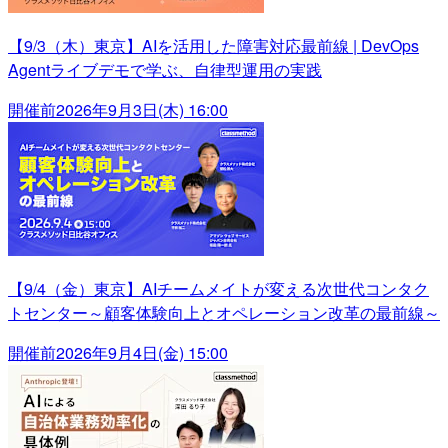
【9/3（木）東京】AIを活用した障害対応最前線 | DevOps
Agentライブデモで学ぶ、自律型運用の実践
開催前
2026年9月3日(木) 16:00
【9/4（金）東京】AIチームメイトが変える次世代コンタク
トセンター～顧客体験向上とオペレーション改革の最前線～
開催前
2026年9月4日(金) 15:00