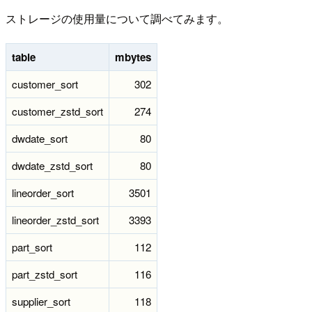
ストレージの使用量について調べてみます。
table
mbytes
customer_sort
302
customer_zstd_sort
274
dwdate_sort
80
dwdate_zstd_sort
80
lineorder_sort
3501
lineorder_zstd_sort
3393
part_sort
112
part_zstd_sort
116
supplier_sort
118