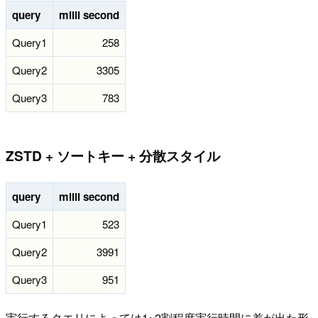
query
milli second
Query1
258
Query2
3305
Query3
783
ZSTD + ソートキー + 分散スタイル
query
milli second
Query1
523
Query2
3991
Query3
951
実行するクエリによっては1~2割程度実行時間に差が出た形