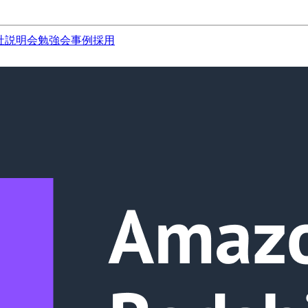
社説明会
勉強会
事例
採用