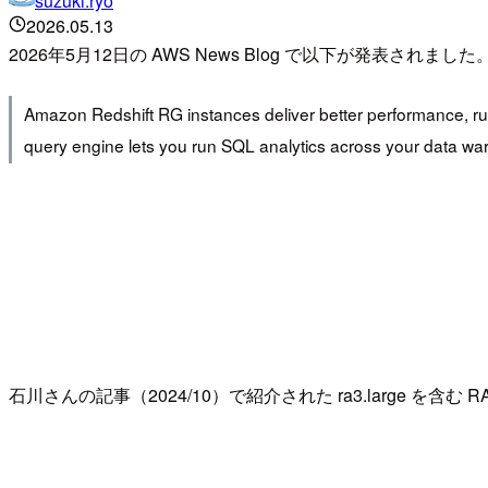
suzuki.ryo
2026.05.13
2026年5月12日の AWS News Blog で以下が発表されました
Amazon Redshift RG instances deliver better performance, ru
query engine lets you run SQL analytics across your data wa
石川さんの記事（2024/10）で紹介された ra3.large を