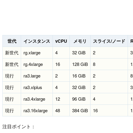
世代
インスタンス
vCPU
メモリ
スライス/ノード
新世代
rg.xlarge
4
32 GiB
2
3
新世代
rg.4xlarge
16
128 GiB
8
1
現行
ra3.large
2
16 GiB
2
8
現行
ra3.xlplus
4
32 GiB
2
3
現行
ra3.4xlarge
12
96 GiB
4
1
現行
ra3.16xlarge
48
384 GiB
16
1
注目ポイント：