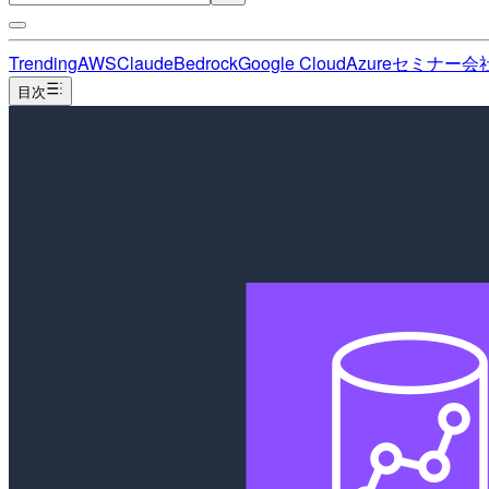
Trending
AWS
Claude
Bedrock
Google Cloud
Azure
セミナー
会
目次