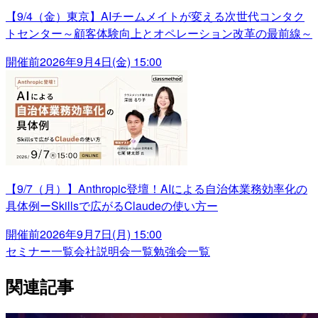
【9/4（金）東京】AIチームメイトが変える次世代コンタク
トセンター～顧客体験向上とオペレーション改革の最前線～
開催前
2026年9月4日(金) 15:00
【9/7（月）】Anthropic登壇！AIによる自治体業務効率化の
具体例ーSkillsで広がるClaudeの使い方ー
開催前
2026年9月7日(月) 15:00
セミナー一覧
会社説明会一覧
勉強会一覧
関連記事