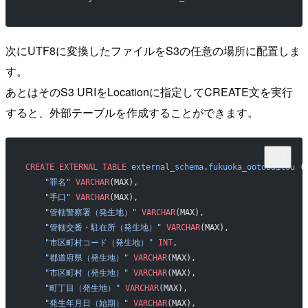
次にUTF8に変換したファイルをS3の任意の場所に配置しま
す。
あとはそのS3 URIをLocationに指定してCREATE文を実行
すると、外部テーブルを作成することができます。
CREATE
 EXTERNAL
 TABLE
 external_schema
.
fukuoka_ootobaitou
 (
    "罪名"
 VARCHAR
(MAX), 
    "手口"
 VARCHAR
(MAX), 
    "管轄警察署（発生地）"
 VARCHAR
(MAX), 
    "管轄交番・駐在所（発生地）"
 VARCHAR
(MAX), 
    "市区町村コード（発生地）"
 INT
, 
    "都道府県（発生地）"
 VARCHAR
(MAX), 
    "市区町村（発生地）"
 VARCHAR
(MAX), 
    "町丁目（発生地）"
 VARCHAR
(MAX), 
    "発生年月日（始期）"
 VARCHAR
(MAX), 