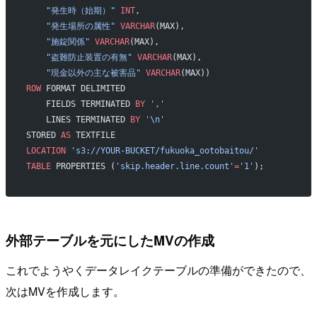
    "発生時（始期）"
 INT
, 
    "発生場所の属性"
 VARCHAR
(MAX), 
    "施錠関係"
 VARCHAR
(MAX), 
    "盗難防止装置の有無"
 VARCHAR
(MAX), 
    "現金以外の主な被害品"
 VARCHAR
(MAX))
ROW
 FORMAT DELIMITED 
    FIELDS TERMINATED 
BY
 ','
    LINES TERMINATED 
BY
 '\n'
STORED 
AS
 TEXTFILE
LOCATION
 's3://YOUR-BUCKET/fukuoka_ootobaitou/'
TABLE
 PROPERTIES (
'skip.header.line.count'
=
'1'
);
外部テーブルを元にしたMVの作成
これでようやくデータレイクテーブルの準備ができたので、
次はMVを作成します。