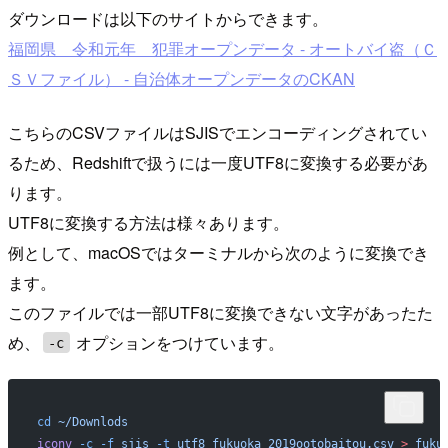
ダウンロードは以下のサイトからできます。
福岡県 令和元年 犯罪オープンデータ - オートバイ盗（Ｃ
ＳＶファイル） - 自治体オープンデータのCKAN
こちらのCSVファイルはSJISでエンコーディングされてい
るため、Redshiftで扱うには一度UTF8に変換する必要があ
ります。
UTF8に変換する方法は様々あります。
例として、macOSではターミナルから次のように変換でき
ます。
このファイルでは一部UTF8に変換できない文字があったた
め、
オプションをつけています。
-c
cd
 ~/Downlods
iconv
 -c
 -f
 sjis
 -t
 utf8
 fukuoka_2019ootobaitou.csv
 >
 fuku