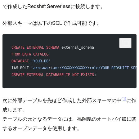
で作成したRedshift Serverlessに接続します。
外部スキーマは以下のSQLで作成可能です。
CREATE
 EXTERNAL
 SCHEMA
 external_schema
FROM
 DATA
 CATALOG
DATABASE
 'YOUR-DB'
IAM_ROLE 
'arn:aws:iam::XXXXXXXXXXXX:role/YOUR-REDSHIFT-SER
CREATE
 EXTERNAL
 DATABASE
 IF
 NOT
 EXISTS
;
[1]
次に外部テーブルを先ほど作成した外部スキーマの中
に作
成します。
テーブルの元となるデータには、福岡県のオートバイ盗に関
するオープンデータを使用します。