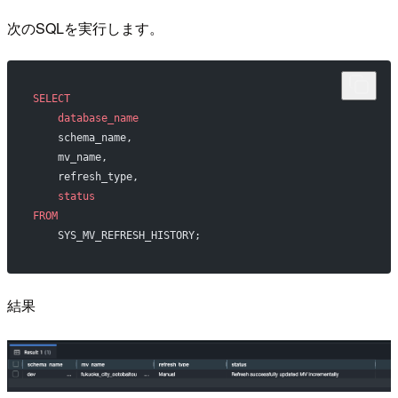
次のSQLを実行します。
SELECT
    database_name
    schema_name, 
    mv_name,
    refresh_type,
    status
FROM
    SYS_MV_REFRESH_HISTORY;
結果