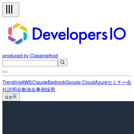
produced by Classmethod
Trending
AWS
Claude
Bedrock
Google Cloud
Azure
セミナー
会
社説明会
勉強会
事例
採用
目次