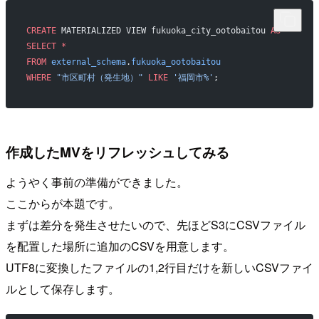
CREATE
 MATERIALIZED VIEW fukuoka_city_ootobaitou 
AS
SELECT
 *
FROM
 external_schema
.
fukuoka_ootobaitou
WHERE
 "市区町村（発生地）"
 LIKE
 '福岡市%'
;
作成したMVをリフレッシュしてみる
ようやく事前の準備ができました。
ここからが本題です。
まずは差分を発生させたいので、先ほどS3にCSVファイル
を配置した場所に追加のCSVを用意します。
UTF8に変換したファイルの1,2行目だけを新しいCSVファイ
ルとして保存します。