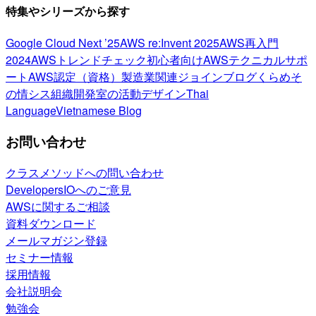
特集やシリーズから探す
Google Cloud Next ’25
AWS re:Invent 2025
AWS再入門
2024
AWSトレンドチェック
初心者向け
AWSテクニカルサポ
ート
AWS認定（資格）
製造業関連
ジョインブログ
くらめそ
の情シス
組織開発室の活動
デザイン
Thai
Language
Vietnamese Blog
お問い合わせ
クラスメソッドへの問い合わせ
DevelopersIOへのご意見
AWSに関するご相談
資料ダウンロード
メールマガジン登録
セミナー情報
採用情報
会社説明会
勉強会