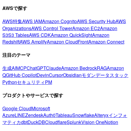
AWSで探す
AWS特集
AWS IAM
Amazon Cognito
AWS Security Hub
AWS
Organizations
AWS Control Tower
Amazon EC2
Amazon
S3
S3 Tables
AWS CDK
Amazon QuickSight
Amazon
Redshift
AWS Amplify
Amazon CloudFront
Amazon Connect
注目のテーマ
生成AI
MCP
ChatGPT
Claude
Amazon Bedrock
RAG
Amazon
Q
GitHub Copilot
Devin
Cursor
Obsidian
モダンデータスタック
Python
セキュリティ
PM
プロダクトやサービスで探す
Google Cloud
Microsoft
Azure
LINE
Zendesk
Auth0
Tableau
Snowflake
Alteryx
インフォ
マティカ
dbt
DuckDB
Cloudflare
Splunk
Vision One
Notion