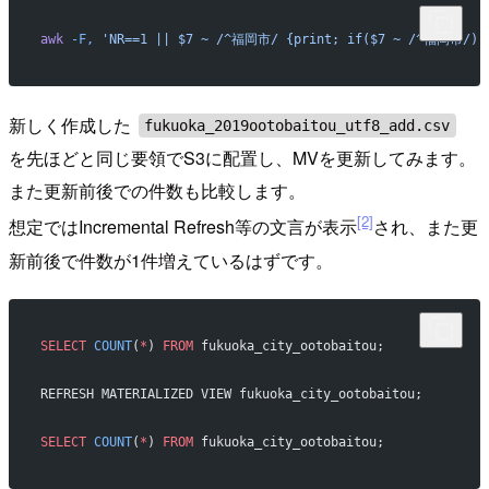
awk
 -F,
 'NR==1 || $7 ~ /^福岡市/ {print; if($7 ~ /^福岡市/) 
新しく作成した
fukuoka_2019ootobaitou_utf8_add.csv
を先ほどと同じ要領でS3に配置し、MVを更新してみます。
また更新前後での件数も比較します。
[2]
想定ではIncremental Refresh等の文言が表示
され、また更
新前後で件数が1件増えているはずです。
SELECT
 COUNT
(
*
) 
FROM
 fukuoka_city_ootobaitou;
REFRESH MATERIALIZED VIEW fukuoka_city_ootobaitou;
SELECT
 COUNT
(
*
) 
FROM
 fukuoka_city_ootobaitou;