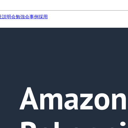
社説明会
勉強会
事例
採用