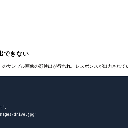
出できない
」のサンプル画像の顔検出が行われ、レスポンスが出力されて
t",

mages/drive.jpg"
