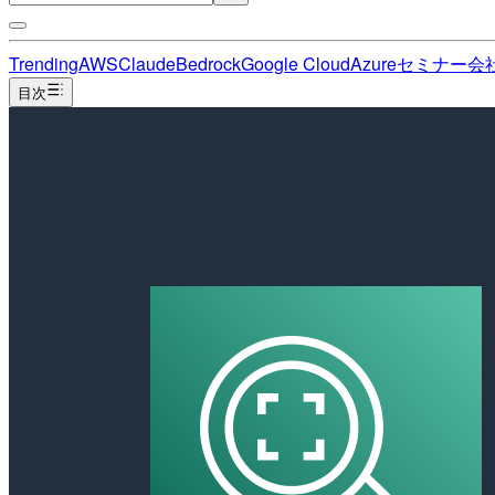
Trending
AWS
Claude
Bedrock
Google Cloud
Azure
セミナー
会
目次