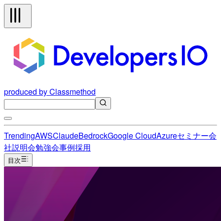
produced by Classmethod
Trending
AWS
Claude
Bedrock
Google Cloud
Azure
セミナー
会
社説明会
勉強会
事例
採用
目次