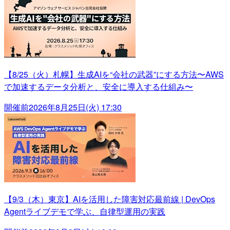
【8/25（火）札幌】生成AIを“会社の武器”にする方法〜AWS
で加速するデータ分析と、安全に導入する仕組み〜
開催前
2026年8月25日(火) 17:30
【9/3（木）東京】AIを活用した障害対応最前線 | DevOps
Agentライブデモで学ぶ、自律型運用の実践