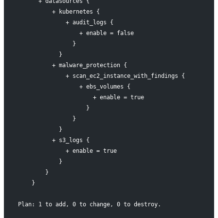
      + datasources {
          + kubernetes {
              + audit_logs {
                  + enable = false
                }
            }
          + malware_protection {
              + scan_ec2_instance_with_findings {
                  + ebs_volumes {
                      + enable = true
                    }
                }
            }
          + s3_logs {
              + enable = true
            }
        }
    }
Plan: 1 to add, 0 to change, 0 to destroy.