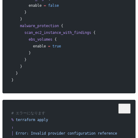
        enable
 =
 false
      }
    }
    malware_protection
 {
      scan_ec2_instance_with_findings
 {
        ebs_volumes
 {
          enable
 =
 true
        }
      }
    }
  }
}
# エラーになります
%
 terraform
 apply
╷
│
 Error:
 Invalid
 provider
 configuration
 reference