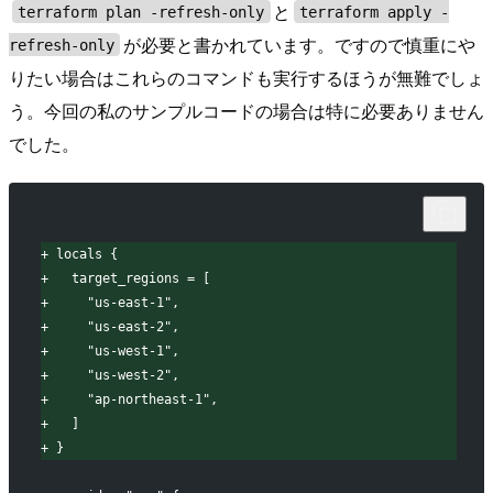
と
terraform plan -refresh-only
terraform apply -
が必要と書かれています。ですので慎重にや
refresh-only
りたい場合はこれらのコマンドも実行するほうが無難でしょ
う。今回の私のサンプルコードの場合は特に必要ありません
でした。
+
 locals {
+
   target_regions = [
+
     "us-east-1",
+
     "us-east-2",
+
     "us-west-1",
+
     "us-west-2",
+
     "ap-northeast-1",
+
   ]
+
 }