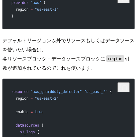
provider
 "aws"
 {
  region
 =
 "us-east-1"
}
デフォルトリージョン以外でリソースもしくはデータソース
を使いたい場合は、
各リソースブロック・データソースブロックに
引
region
数が追加されているのでこれを使います。
resource
 "aws_guardduty_detector"
 "us_east_2"
 {
  region
 =
 "us-east-2"
  enable
 =
 true
  datasources
 {
    s3_logs
 {