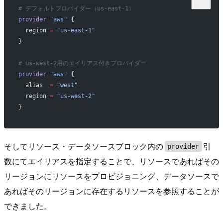
# デフォルトプロバイダー（us-east-1）
provider
 "aws"
 {
  region
 =
 "us-east-1"
}
# us-west-2用のエイリアス付きプロバイダー
provider
 "aws"
 {
  alias
  =
 "west"
  region
 =
 "us-west-2"
}
そしてリソース・データソースブロック内の
引
provider
数にてエイリアスを指定することで、リソースであればその
リージョンにリソースをプロビジョニング、データソースで
あればそのリージョンに存在するリソースを参照することが
できました。