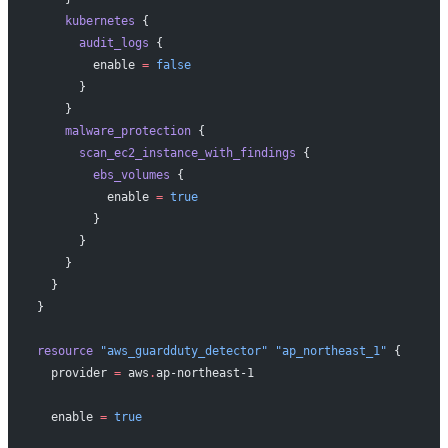
    kubernetes
 {
      audit_logs
 {
        enable
 =
 false
      }
    }
    malware_protection
 {
      scan_ec2_instance_with_findings
 {
        ebs_volumes
 {
          enable
 =
 true
        }
      }
    }
  }
}
resource
 "aws_guardduty_detector"
 "ap_northeast_1"
 {
  provider
 =
 aws
.
ap-northeast-1
  enable
 =
 true