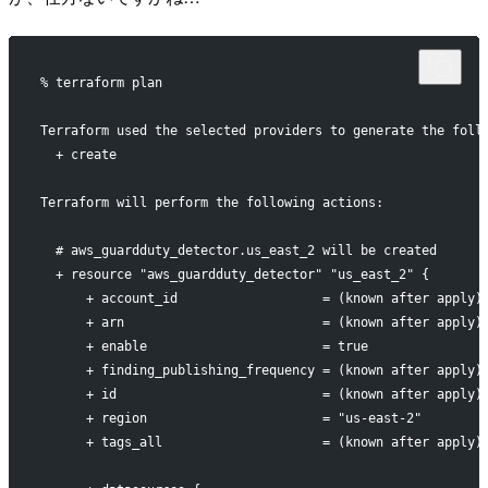
% terraform plan
Terraform used the selected providers to generate the foll
  + create
Terraform will perform the following actions:
  # aws_guardduty_detector.us_east_2 will be created
  + resource "aws_guardduty_detector" "us_east_2" {
      + account_id                   = (known after apply)
      + arn                          = (known after apply)
      + enable                       = true
      + finding_publishing_frequency = (known after apply)
      + id                           = (known after apply)
      + region                       = "us-east-2"
      + tags_all                     = (known after apply)