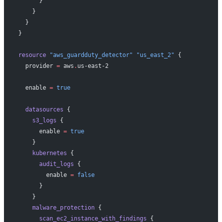
      }
    }
  }
}
resource
 "aws_guardduty_detector"
 "us_east_2"
 {
  provider
 =
 aws
.
us-east-2
  enable
 =
 true
  datasources
 {
    s3_logs
 {
      enable
 =
 true
    }
    kubernetes
 {
      audit_logs
 {
        enable
 =
 false
      }
    }
    malware_protection
 {
      scan_ec2_instance_with_findings
 {