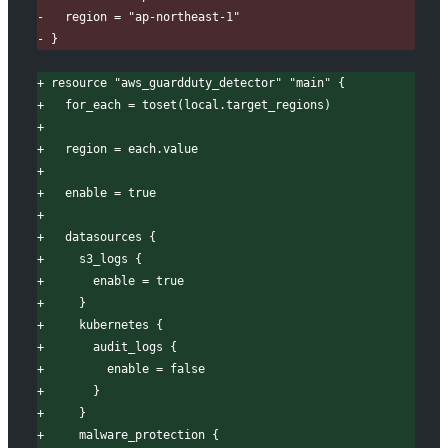
-
   region = "ap-northeast-1"
-
 }
+
 resource "aws_guardduty_detector" "main" {
+
   for_each = toset(local.target_regions)
+
+
   region = each.value
+
+
   enable = true
+
+
   datasources {
+
     s3_logs {
+
       enable = true
+
     }
+
     kubernetes {
+
       audit_logs {
+
         enable = false
+
       }
+
     }
+
     malware_protection {