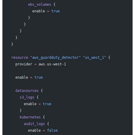
        ebs_volumes
 {
          enable
 =
 true
        }
      }
    }
  }
}
resource
 "aws_guardduty_detector"
 "us_west_1"
 {
  provider
 =
 aws
.
us-west-1
  enable
 =
 true
  datasources
 {
    s3_logs
 {
      enable
 =
 true
    }
    kubernetes
 {
      audit_logs
 {
        enable
 =
 false