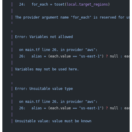
│
   24:
   for_each
 =
 toset
(
local.target_regions
)
│
│
 The
 provider
 argument
 name
 "for_each"
 is
 reserved
 for
 us
╵
╷
│
 Error:
 Variables
 not
 allowed
│
│
   on
 main.tf
 line
 26,
 in
 provider
 "aws":
│
   26:
   alias
 =
 (each.value 
==
 "us-east-1"
) 
?
 null 
:
 eac
│
│
 Variables
 may
 not
 be
 used
 here.
╵
╷
│
 Error:
 Unsuitable
 value
 type
│
│
   on
 main.tf
 line
 26,
 in
 provider
 "aws":
│
   26:
   alias
 =
 (each.value 
==
 "us-east-1"
) 
?
 null 
:
 eac
│
│
 Unsuitable
 value:
 value
 must
 be
 known