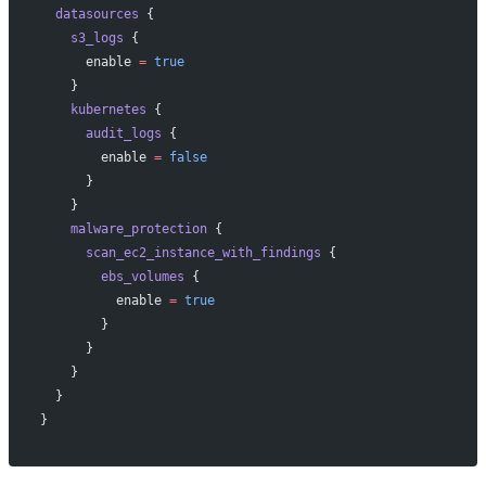
  datasources
 {
    s3_logs
 {
      enable
 =
 true
    }
    kubernetes
 {
      audit_logs
 {
        enable
 =
 false
      }
    }
    malware_protection
 {
      scan_ec2_instance_with_findings
 {
        ebs_volumes
 {
          enable
 =
 true
        }
      }
    }
  }
}