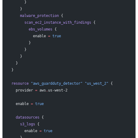
      }
    }
    malware_protection
 {
      scan_ec2_instance_with_findings
 {
        ebs_volumes
 {
          enable
 =
 true
        }
      }
    }
  }
}
resource
 "aws_guardduty_detector"
 "us_west_2"
 {
  provider
 =
 aws
.
us-west-2
  enable
 =
 true
  datasources
 {
    s3_logs
 {
      enable
 =
 true
    }