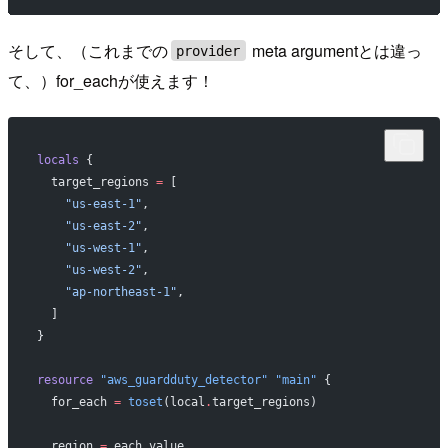
そして、（これまでの
meta argumentとは違っ
provider
て、）for_eachが使えます！
locals
 {
  target_regions
 =
 [
    "us-east-1"
,
    "us-east-2"
,
    "us-west-1"
,
    "us-west-2"
,
    "ap-northeast-1"
,
  ]
}
resource
 "aws_guardduty_detector"
 "main"
 {
  for_each
 =
 toset
(local
.
target_regions)
  region
 =
 each
.
value