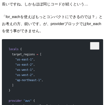
長いですね。しかもほぼ同じコードが続くという…
「for_eachを使えばもっとコンパクトにできるのでは？」と
お考えの方、鋭いです。が、providerブロックではfor_each
を使う事ができません。
locals
 {
  target_regions
 =
 [
    "us-east-1"
,
    "us-east-2"
,
    "us-west-1"
,
    "us-west-2"
,
    "ap-northeast-1"
,
  ]
}
provider
 "aws"
 {