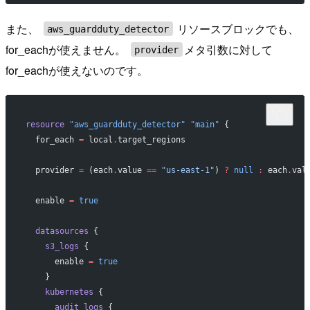
また、
リソースブロックでも、
aws_guardduty_detector
for_eachが使えません。
メタ引数に対して
provider
for_eachが使えないのです。
resource
 "aws_guardduty_detector"
 "main"
 {
  for_each
 =
 local
.
target_regions
  provider
 =
 (each
.
value 
==
 "us-east-1"
) 
?
 null
 :
 each
.
val
  enable
 =
 true
  datasources
 {
    s3_logs
 {
      enable
 =
 true
    }
    kubernetes
 {
      audit_logs
 {