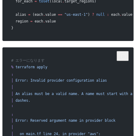
  for_each
 =
 toset
(local
.
target_regions)
  alias
 =
 (each
.
value 
==
 "us-east-1"
) 
?
 null
 :
 each
.
value
  region
 =
 each
.
value
}
# エラーになります
%
 terraform
 apply
╷
│
 Error:
 Invalid
 provider
 configuration
 alias
│
│
 An
 alias
 must
 be
 a
 valid
 name.
 A
 name
 must
 start
 with
 a
 
│
 dashes.
╵
╷
│
 Error:
 Reserved
 argument
 name
 in
 provider
 block
│
│
   on
 main.tf
 line
 24,
 in
 provider
 "aws":