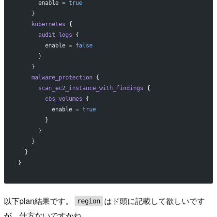
      enable
 =
 true
    }
    kubernetes
 {
      audit_logs
 {
        enable
 =
 false
      }
    }
    malware_protection
 {
      scan_ec2_instance_with_findings
 {
        ebs_volumes
 {
          enable
 =
 true
        }
      }
    }
  }
}
以下plan結果です。
はド頭に記載して欲しいです
region
が、仕方ないですかね…