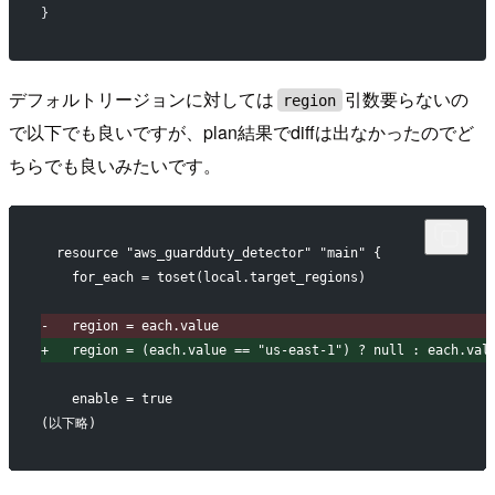
}
デフォルトリージョンに対しては
引数要らないの
region
で以下でも良いですが、plan結果でdiffは出なかったのでど
ちらでも良いみたいです。
 resource "aws_guardduty_detector" "main" {
   for_each = toset(local.target_regions)
-
   region = each.value
+
   region = (each.value == "us-east-1") ? null : each.val
   enable = true
(以下略)