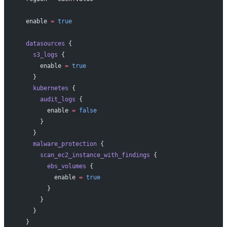
  enable
 =
 true
  datasources
 {
    s3_logs
 {
      enable
 =
 true
    }
    kubernetes
 {
      audit_logs
 {
        enable
 =
 false
      }
    }
    malware_protection
 {
      scan_ec2_instance_with_findings
 {
        ebs_volumes
 {
          enable
 =
 true
        }
      }
    }
  }