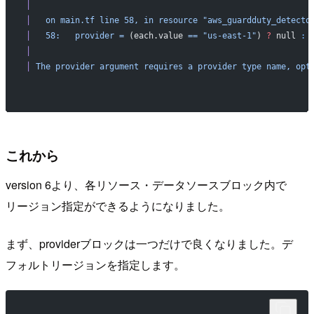
│
│
   on
 main.tf
 line
 58,
 in
 resource
 "aws_guardduty_detecto
│
   58:
   provider
 =
 (each.value 
==
 "us-east-1"
) 
?
 null 
:
 
│
│
 The
 provider
 argument
 requires
 a
 provider
 type
 name,
 opt
これから
version 6より、各リソース・データソースブロック内で
リージョン指定ができるようになりました。
まず、providerブロックは一つだけで良くなりました。デ
フォルトリージョンを指定します。