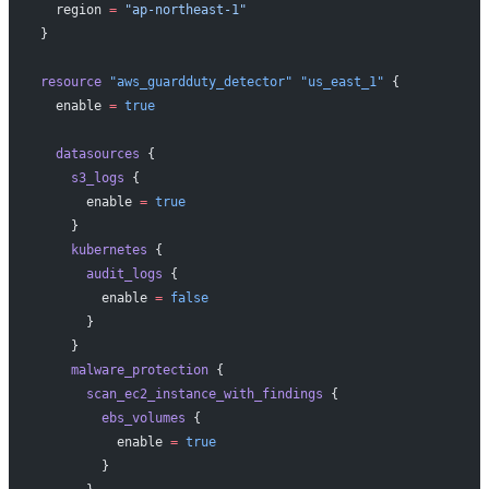
  region
 =
 "ap-northeast-1"
}
resource
 "aws_guardduty_detector"
 "us_east_1"
 {
  enable
 =
 true
  datasources
 {
    s3_logs
 {
      enable
 =
 true
    }
    kubernetes
 {
      audit_logs
 {
        enable
 =
 false
      }
    }
    malware_protection
 {
      scan_ec2_instance_with_findings
 {
        ebs_volumes
 {
          enable
 =
 true
        }