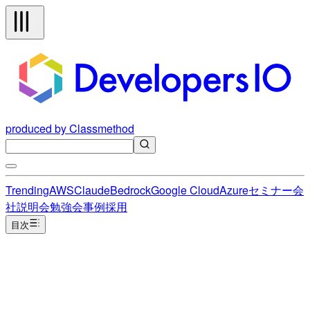
produced by Classmethod
Trending
AWS
Claude
Bedrock
Google Cloud
Azure
セミナー
会
社説明会
勉強会
事例
採用
目次