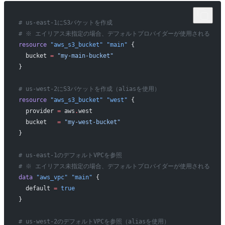
# us-east-1にS3バケットを作成
# ※ エイリアス未指定の場合、デフォルトプロバイダーが使用される
resource
 "aws_s3_bucket"
 "main"
 {
  bucket
 =
 "my-main-bucket"
}
# us-west-2にS3バケットを作成（aliasを使用）
resource
 "aws_s3_bucket"
 "west"
 {
  provider
 =
 aws
.
west
  bucket
   =
 "my-west-bucket"
}
# us-east-1のデフォルトVPCを参照
# ※ エイリアス未指定の場合、デフォルトプロバイダーが使用される
data
 "aws_vpc"
 "main"
 {
  default
 =
 true
}
# us-west-2のデフォルトVPCを参照（aliasを使用）