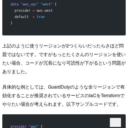
data
 "aws_vpc"
 "west"
 {
  provider
 =
 aws
.
west
  default
  =
 true
}
上記のように使うリージョンが2つくらいだったらさほど問
題ではないです。ですがもっとたくさんのリージョンを使い
たい場合、コードが冗長になり可読性が下がるという問題が
ありました。
具体的な例としては、GuardDutyのような全リージョンで有
効化することが推奨されているサービスのIaCをTerraformで
やりたい場合が考えられます。以下サンプルコードです。
provider
 "aws"
 {