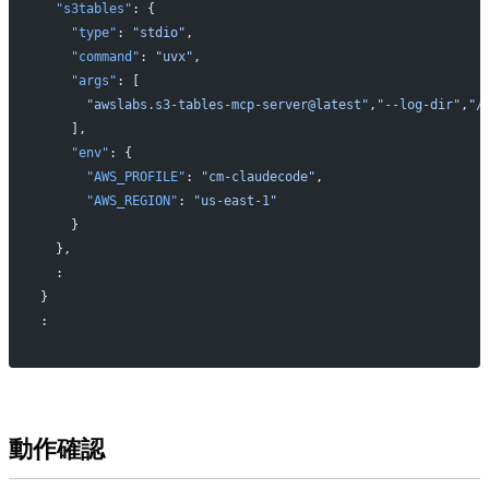
  "s3tables"
: {
    "type"
: 
"stdio"
,
    "command"
: 
"uvx"
,
    "args"
: [
      "awslabs.s3-tables-mcp-server@latest"
,
"--log-dir"
,
"/
    ],
    "env"
: {
      "AWS_PROFILE"
: 
"cm-claudecode"
,
      "AWS_REGION"
: 
"us-east-1"
    }
  },
  :
}
:
動作確認