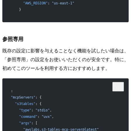
      "AWS_REGION"
: 
"us-east-1"
    }
参照専用
既存の設定に影響を与えることなく機能を試したい場合は、
「参照専用」の設定をお使いいただくのが安全です。特に、
初めてこのツールを利用する方におすすめします。
:
"mcpServers"
: {
  "s3tables"
: {
    "type"
: 
"stdio"
,
    "command"
: 
"uvx"
,
    "args"
: [
      "awslabs.s3-tables-mcp-server@latest"