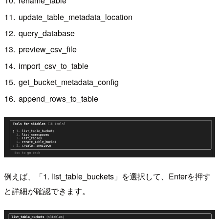
rename_table
update_table_metadata_location
query_database
preview_csv_file
import_csv_to_table
get_bucket_metadata_config
append_rows_to_table
例えば、「1. list_table_buckets」を選択して、Enterを押す
と詳細が確認できます。