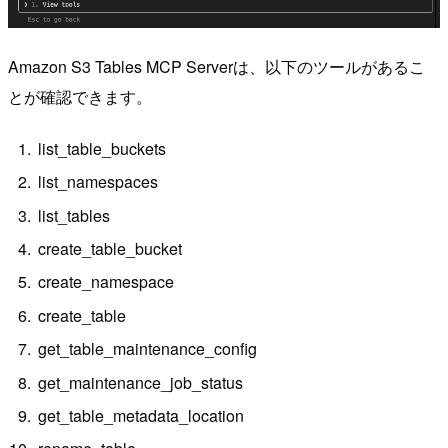
Amazon S3 Tables MCP Serverは、以下のツールがあるこ
とが確認できます。
list_table_buckets
list_namespaces
list_tables
create_table_bucket
create_namespace
create_table
get_table_maintenance_config
get_maintenance_job_status
get_table_metadata_location