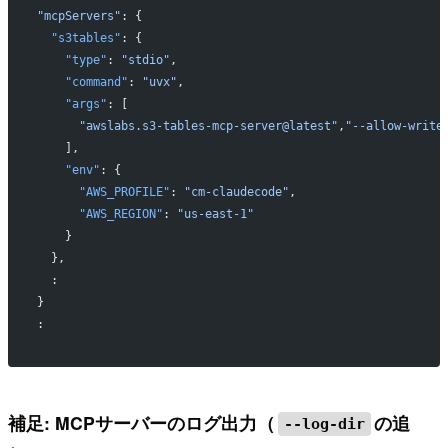
"mcpServers"
: {
  "s3tables"
: {
    "type"
: 
"stdio"
,
    "command"
: 
"uvx"
,
    "args"
: [
      "awslabs.s3-tables-mcp-server@latest"
,
"--allow-write
    ],
    "env"
: {
      "AWS_PROFILE"
: 
"cm-claudecode"
,
      "AWS_REGION"
: 
"us-east-1"
    }
  },
  :
}
:
補足: MCPサーバーのログ出力（
の追
--log-dir