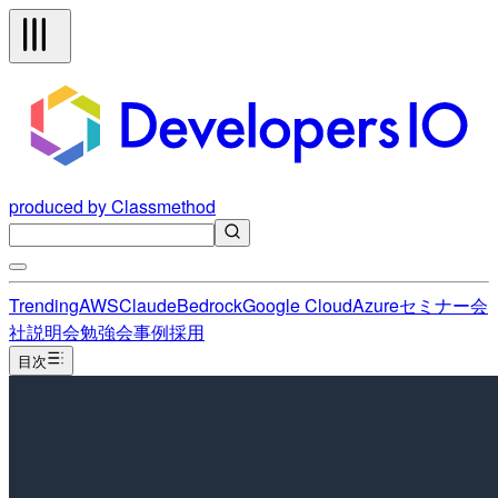
produced by Classmethod
Trending
AWS
Claude
Bedrock
Google Cloud
Azure
セミナー
会
社説明会
勉強会
事例
採用
目次