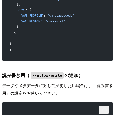
    ],
    "env"
: {
      "AWS_PROFILE"
: 
"cm-claudecode"
,
      "AWS_REGION"
: 
"us-east-1"
    }
  },
  :
}
:
読み書き用（
の追加）
--allow-write
データやメタデータに対して変更したい場合は、「読み書き
用」の設定をお使いください。
: