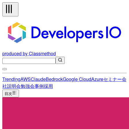
produced by Classmethod
Trending
AWS
Claude
Bedrock
Google Cloud
Azure
セミナー
会
社説明会
勉強会
事例
採用
目次