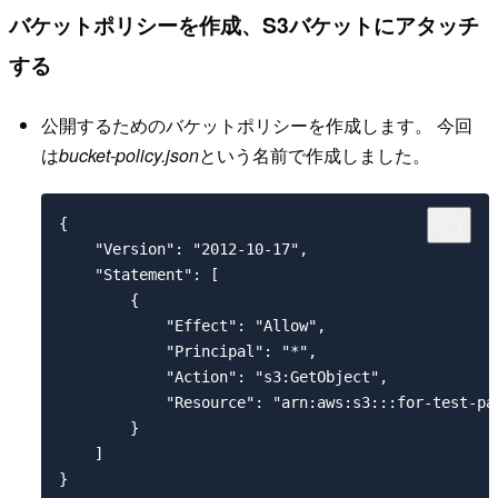
バケットポリシーを作成、S3バケットにアタッチ
する
公開するためのバケットポリシーを作成します。 今回
は
bucket-policy.json
という名前で作成しました。
{

    "Version": "2012-10-17",

    "Statement": [

        {

            "Effect": "Allow", 

            "Principal": "*", 

            "Action": "s3:GetObject", 

            "Resource": "arn:aws:s3:::for-test-pag
        } 

    ] 
