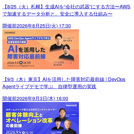
【8/25（火）札幌】生成AIを“会社の武器”にする方法〜AWS
で加速するデータ分析と、安全に導入する仕組み〜
開催前
2026年8月25日(火) 17:30
【9/3（木）東京】AIを活用した障害対応最前線 | DevOps
Agentライブデモで学ぶ、自律型運用の実践
開催前
2026年9月3日(木) 16:00