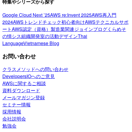
特集やシリーズから探す
Google Cloud Next ’25
AWS re:Invent 2025
AWS再入門
2024
AWSトレンドチェック
初心者向け
AWSテクニカルサポ
ート
AWS認定（資格）
製造業関連
ジョインブログ
くらめそ
の情シス
組織開発室の活動
デザイン
Thai
Language
Vietnamese Blog
お問い合わせ
クラスメソッドへの問い合わせ
DevelopersIOへのご意見
AWSに関するご相談
資料ダウンロード
メールマガジン登録
セミナー情報
採用情報
会社説明会
勉強会