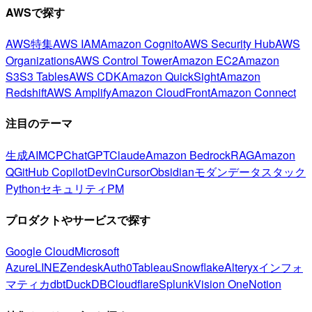
AWSで探す
AWS特集
AWS IAM
Amazon Cognito
AWS Security Hub
AWS
Organizations
AWS Control Tower
Amazon EC2
Amazon
S3
S3 Tables
AWS CDK
Amazon QuickSight
Amazon
Redshift
AWS Amplify
Amazon CloudFront
Amazon Connect
注目のテーマ
生成AI
MCP
ChatGPT
Claude
Amazon Bedrock
RAG
Amazon
Q
GitHub Copilot
Devin
Cursor
Obsidian
モダンデータスタック
Python
セキュリティ
PM
プロダクトやサービスで探す
Google Cloud
Microsoft
Azure
LINE
Zendesk
Auth0
Tableau
Snowflake
Alteryx
インフォ
マティカ
dbt
DuckDB
Cloudflare
Splunk
Vision One
Notion