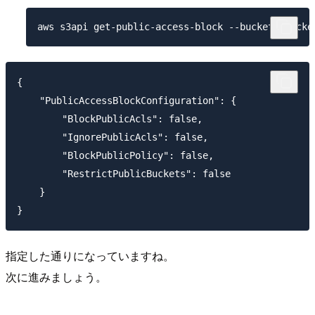
{

    "PublicAccessBlockConfiguration": {

        "BlockPublicAcls": false,

        "IgnorePublicAcls": false,

        "BlockPublicPolicy": false,

        "RestrictPublicBuckets": false

    }

指定した通りになっていますね。
次に進みましょう。