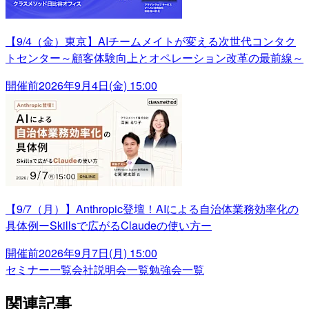
【9/4（金）東京】AIチームメイトが変える次世代コンタク
トセンター～顧客体験向上とオペレーション改革の最前線～
開催前
2026年9月4日(金) 15:00
【9/7（月）】Anthropic登壇！AIによる自治体業務効率化の
具体例ーSkillsで広がるClaudeの使い方ー
開催前
2026年9月7日(月) 15:00
セミナー一覧
会社説明会一覧
勉強会一覧
関連記事