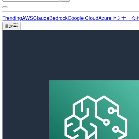
Trending
AWS
Claude
Bedrock
Google Cloud
Azure
セミナー
会
目次