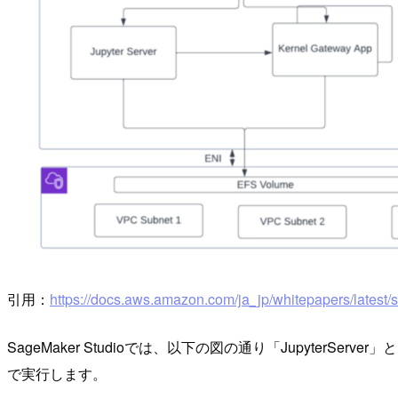
引用：
https://docs.aws.amazon.com/ja_jp/whitepapers/lates
SageMaker Studioでは、以下の図の通り「JupyterS
で実行します。