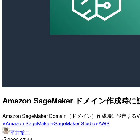
Amazon SageMaker ドメイン作
Amazon SageMaker Domain（ドメイン）作成時
Amazon SageMaker
SageMaker Studio
AWS
平井裕二
2023.07.14