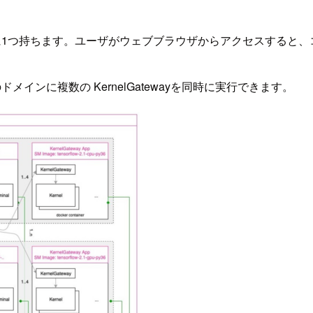
つ持ちます。ユーザがウェブブラウザからアクセスすると、コンテナ
ンに複数の KernelGatewayを同時に実行できます。