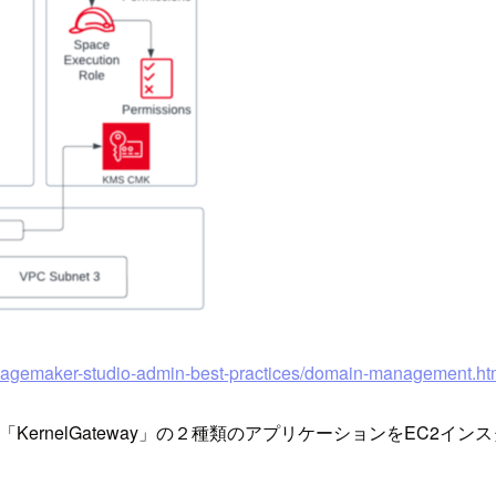
t/sagemaker-studio-admin-best-practices/domain-management.ht
erver」と「KernelGateway」の２種類のアプリケーションをE