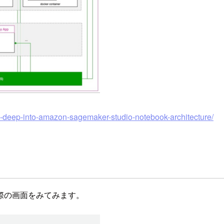
e-deep-into-amazon-sagemaker-studio-notebook-architecture/
際の画面をみてみます。