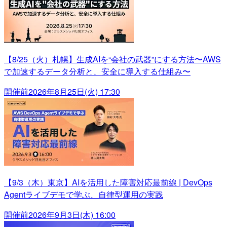
【8/25（火）札幌】生成AIを“会社の武器”にする方法〜AWS
で加速するデータ分析と、安全に導入する仕組み〜
開催前
2026年8月25日(火) 17:30
【9/3（木）東京】AIを活用した障害対応最前線 | DevOps
Agentライブデモで学ぶ、自律型運用の実践
開催前
2026年9月3日(木) 16:00