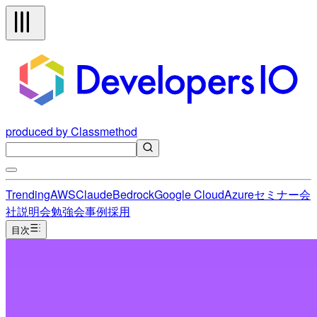
produced by Classmethod
Trending
AWS
Claude
Bedrock
Google Cloud
Azure
セミナー
会
社説明会
勉強会
事例
採用
目次