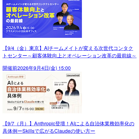
【9/4（金）東京】AIチームメイトが変える次世代コンタク
トセンター～顧客体験向上とオペレーション改革の最前線～
開催前
2026年9月4日(金) 15:00
【9/7（月）】Anthropic登壇！AIによる自治体業務効率化の
具体例ーSkillsで広がるClaudeの使い方ー