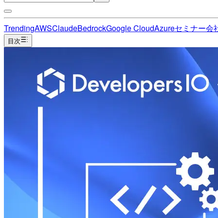
Trending
AWS
Claude
Bedrock
Google Cloud
Azure
セミナー
会
目次