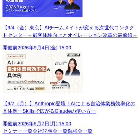
【9/4（金）東京】AIチームメイトが変える次世代コンタク
トセンター～顧客体験向上とオペレーション改革の最前線～
開催前
2026年9月4日(金) 15:00
【9/7（月）】Anthropic登壇！AIによる自治体業務効率化の
具体例ーSkillsで広がるClaudeの使い方ー
開催前
2026年9月7日(月) 15:00
セミナー一覧
会社説明会一覧
勉強会一覧