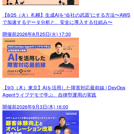
【8/25（火）札幌】生成AIを“会社の武器”にする方法〜AWS
で加速するデータ分析と、安全に導入する仕組み〜
開催前
2026年8月25日(火) 17:30
【9/3（木）東京】AIを活用した障害対応最前線 | DevOps
Agentライブデモで学ぶ、自律型運用の実践
開催前
2026年9月3日(木) 16:00