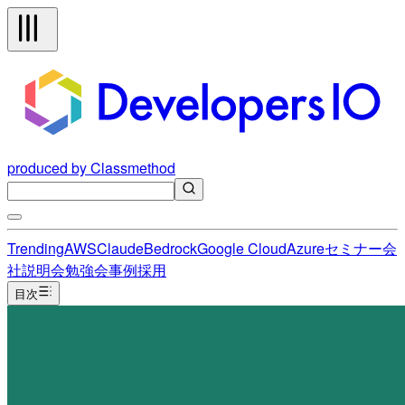
produced by Classmethod
Trending
AWS
Claude
Bedrock
Google Cloud
Azure
セミナー
会
社説明会
勉強会
事例
採用
目次