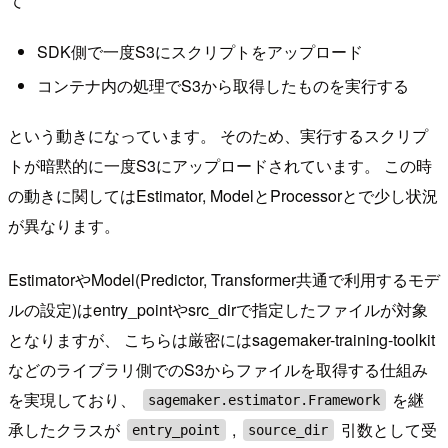
て
SDK側で一度S3にスクリプトをアップロード
コンテナ内の処理でS3から取得したものを実行する
という動きになっています。 そのため、実行するスクリプ
トが暗黙的に一度S3にアップロードされています。 この時
の動きに関してはEstimator, ModelとProcessorとで少し状況
が異なります。
EstimatorやModel(Predictor, Transformer共通で利用するモデ
ルの設定)はentry_pointやsrc_dirで指定したファイルが対象
となりますが、 こちらは厳密にはsagemaker-training-toolkit
などのライブラリ側でのS3からファイルを取得する仕組み
を実現しており、
を継
sagemaker.estimator.Framework
承したクラスが
,
引数として受
entry_point
source_dir