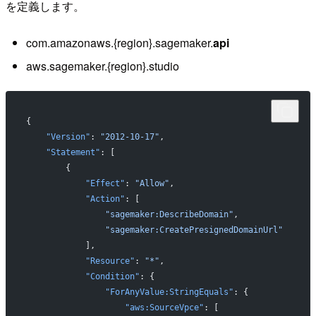
を定義します。
com.amazonaws.{region}.sagemaker.
api
aws.sagemaker.{region}.studio
{
    "Version"
: 
"2012-10-17"
,
    "Statement"
: [
        {
            "Effect"
: 
"Allow"
,
            "Action"
: [
                "sagemaker:DescribeDomain"
,
                "sagemaker:CreatePresignedDomainUrl"
            ],
            "Resource"
: 
"*"
,
            "Condition"
: {
                "ForAnyValue:StringEquals"
: {
                    "aws:SourceVpce"
: [