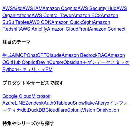
AWS特集
AWS IAM
Amazon Cognito
AWS Security Hub
AWS
Organizations
AWS Control Tower
Amazon EC2
Amazon
S3
S3 Tables
AWS CDK
Amazon QuickSight
Amazon
Redshift
AWS Amplify
Amazon CloudFront
Amazon Connect
注目のテーマ
生成AI
MCP
ChatGPT
Claude
Amazon Bedrock
RAG
Amazon
Q
GitHub Copilot
Devin
Cursor
Obsidian
モダンデータスタック
Python
セキュリティ
PM
プロダクトやサービスで探す
Google Cloud
Microsoft
Azure
LINE
Zendesk
Auth0
Tableau
Snowflake
Alteryx
インフォ
マティカ
dbt
DuckDB
Cloudflare
Splunk
Vision One
Notion
特集やシリーズから探す