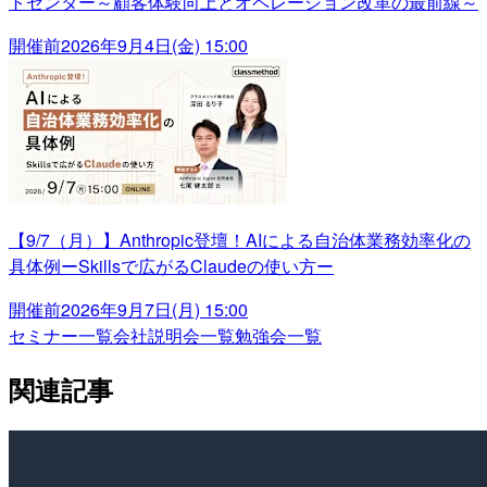
トセンター～顧客体験向上とオペレーション改革の最前線～
開催前
2026年9月4日(金) 15:00
【9/7（月）】Anthropic登壇！AIによる自治体業務効率化の
具体例ーSkillsで広がるClaudeの使い方ー
開催前
2026年9月7日(月) 15:00
セミナー一覧
会社説明会一覧
勉強会一覧
関連記事