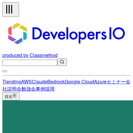
produced by Classmethod
Trending
AWS
Claude
Bedrock
Google Cloud
Azure
セミナー
会
社説明会
勉強会
事例
採用
目次