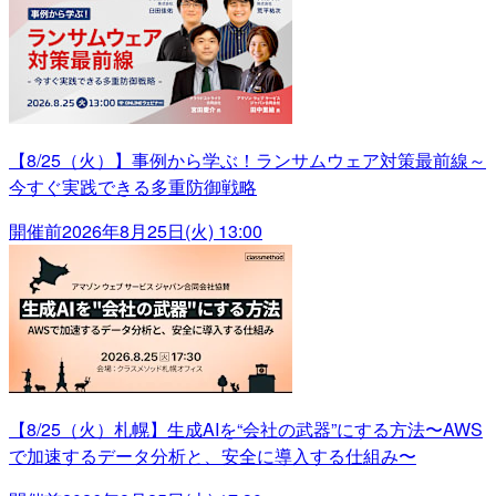
【8/25（火）】事例から学ぶ！ランサムウェア対策最前線～
今すぐ実践できる多重防御戦略
開催前
2026年8月25日(火) 13:00
【8/25（火）札幌】生成AIを“会社の武器”にする方法〜AWS
で加速するデータ分析と、安全に導入する仕組み〜