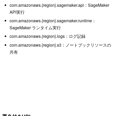
com.amazonaws.{region}.sagemaker.api：SageMaker
API実行
com.amazonaws.{region}.sagemaker.runtime：
SageMaker ランタイム実行
com.amazonaws.{region}.logs：ログ記録
com.amazonaws.{region}.s3：ノートブックリソースの
共有