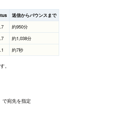
atus
送信からバウンスまで
.7
約950分
.7
約1,038分
.1
約7秒
です。
」で宛先を指定