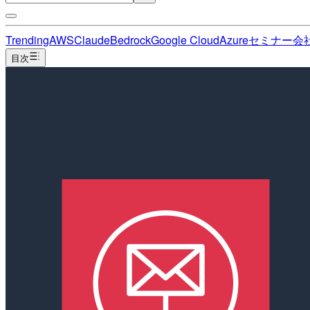
Trending
AWS
Claude
Bedrock
Google Cloud
Azure
セミナー
会
目次