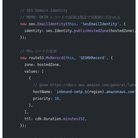
    // SES Domain Identity
    // MEMO: DKIM レコードの追加は既定で自動的に行われる
    new
 ses.
EmailIdentity
(
this
, 
'SesEmailIdentity'
, {
      identity: ses.Identity.
publicHostedZone
(hostedZone),
    });
    // MXレコードの追加
    new
 route53.
MxRecord
(
this
, 
'SESMXRecord'
, {
      zone: hostedZone,
      values: [
        {
          // @see https://docs.aws.amazon.com/general/late
          hostName: 
`inbound-smtp.${
region
}.amazonaws.com`
          priority: 
10
,
        },
      ],
      ttl: cdk.Duration.
minutes
(
5
),
    });