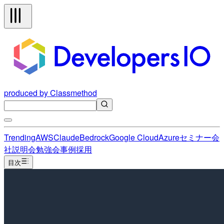
produced by Classmethod
Trending
AWS
Claude
Bedrock
Google Cloud
Azure
セミナー
会
社説明会
勉強会
事例
採用
目次