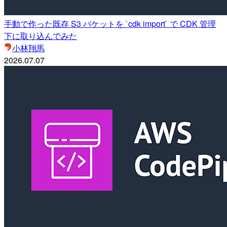
手動で作った既存 S3 バケットを `cdk import` で CDK 管理
下に取り込んでみた
小林翔馬
2026.07.07