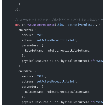
      ],
    });
    // ルールセットをアクティブ化/非アクティブ化するカスタムリソー
    new
 cr.
AwsCustomResource
(
this
, 
'SetActiveRuleSet'
, {
      onCreate: {
        service: 
'SES'
,
        action: 
'setActiveReceiptRuleSet'
,
        parameters: {
          RuleSetName: ruleSet.receiptRuleSetName,
        },
        physicalResourceId: cr.PhysicalResourceId.
of
(
'SetA
      },
      onUpdate: {
        service: 
'SES'
,
        action: 
'setActiveReceiptRuleSet'
,
        parameters: {
          RuleSetName: ruleSet.receiptRuleSetName,
        },
        physicalResourceId: cr.PhysicalResourceId.
of
(
'SetA