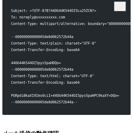
Subject: =?UTF-8?B?44OG44K544OI5Lu25ZCN?=
To: noreply@xxxxxxxxxx.com
Content-Type: multipart/alternative; boundary="00000000000
--00000000000005de8d062572b44a
Content-Type: text/plain; charset="UTF-8"
Content-Transfer-Encoding: base64
44OG44K544OI5pys5paHDQo=
--00000000000005de8d062572b44a
Content-Type: text/html; charset="UTF-8"
Content-Transfer-Encoding: base64
PGRpdiBkaXI9Imx0ciI+44OG44K544OI5pys5paHPC9kaXY+DQo=
--00000000000005de8d062572b44a--