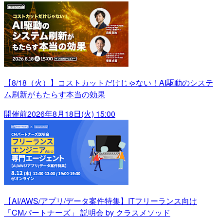
【8/18（火）】コストカットだけじゃない！AI駆動のシステ
ム刷新がもたらす本当の効果
開催前
2026年8月18日(火) 15:00
【AI/AWS/アプリ/データ案件特集】ITフリーランス向け
「CMパートナーズ」 説明会 by クラスメソッド