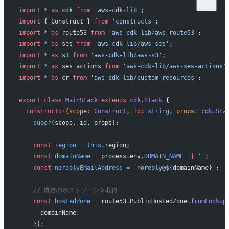
import
 *
 as
 cdk 
from
 'aws-cdk-lib'
;
import
 { Construct } 
from
 'constructs'
;
import
 *
 as
 route53 
from
 'aws-cdk-lib/aws-route53'
;
import
 *
 as
 ses 
from
 'aws-cdk-lib/aws-ses'
;
import
 *
 as
 s3 
from
 'aws-cdk-lib/aws-s3'
;
import
 *
 as
 ses_actions 
from
 'aws-cdk-lib/aws-ses-actions'
import
 *
 as
 cr 
from
 'aws-cdk-lib/custom-resources'
;
export
 class
 MainStack
 extends
 cdk
.
Stack
 {
  constructor
(
scope
:
 Construct
, 
id
:
 string
, 
props
:
 cdk
.
Sta
    super
(scope, id, props);
    const
 region
 =
 this
.region;
    const
 domainName
 =
 process.env.
DOMAIN_NAME
 ||
 ''
;
    const
 noreplyEmailAddress
 =
 `noreply@${
domainName
}`
;
    // 既存のホストゾーンを取得
    const
 hostedZone
 =
 route53.PublicHostedZone.
fromLookup
      domainName,
    });