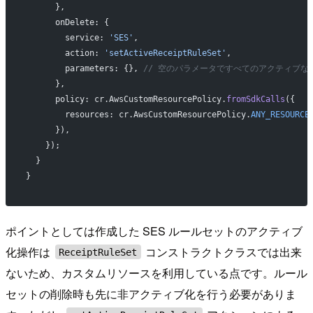
      },
      onDelete: {
        service: 
'SES'
,
        action: 
'setActiveReceiptRuleSet'
,
        parameters: {}, 
// 空のパラメータですべてのアクティブな
      },
      policy: cr.AwsCustomResourcePolicy.
fromSdkCalls
({
        resources: cr.AwsCustomResourcePolicy.
ANY_RESOURCE
      }),
    });
  }
}
ポイントとしては作成した SES ルールセットのアクティブ
化操作は
コンストラクトクラスでは出来
ReceiptRuleSet
ないため、カスタムリソースを利用している点です。ルール
セットの削除時も先に非アクティブ化を行う必要がありま