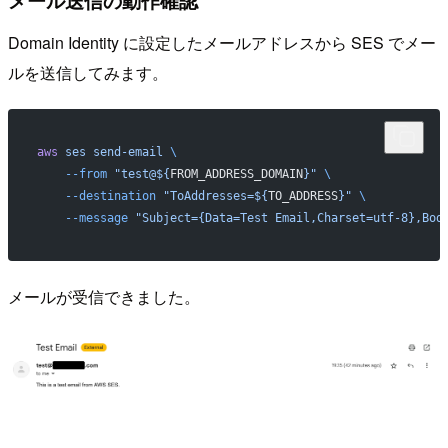
メール送信の動作確認
Domain Identity に設定したメールアドレスから SES でメー
ルを送信してみます。
aws
 ses
 send-email
 \
    --from
 "test@${
FROM_ADDRESS_DOMAIN
}"
 \
    --destination
 "ToAddresses=${
TO_ADDRESS
}"
 \
    --message
 "Subject={Data=Test Email,Charset=utf-8},Bod
メールが受信できました。