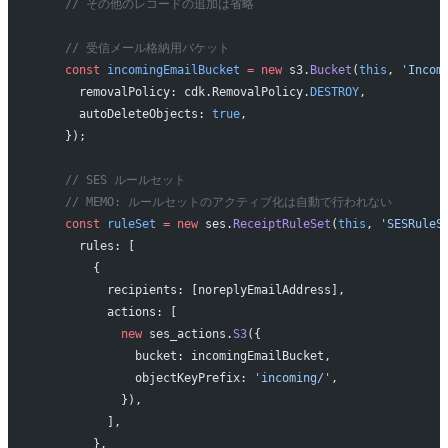
    // その他のレコードの追加は省略
    // 受信メール格納用バケット
    const
 incomingEmailBucket
 =
 new
 s3.
Bucket
(
this
, 
'Incom
      removalPolicy: cdk.RemovalPolicy.
DESTROY
,
      autoDeleteObjects: 
true
,
    });
    // SES ルールセット
    // MEMO: ルールセットのアクティブ化は自動で行われない
    const
 ruleSet
 =
 new
 ses.
ReceiptRuleSet
(
this
, 
'SESRuleS
      rules: [
        {
          recipients: [noreplyEmailAddress],
          actions: [
            new
 ses_actions.
S3
({
              bucket: incomingEmailBucket,
              objectKeyPrefix: 
'incoming/'
,
            }),
          ],
        },