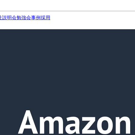
社説明会
勉強会
事例
採用