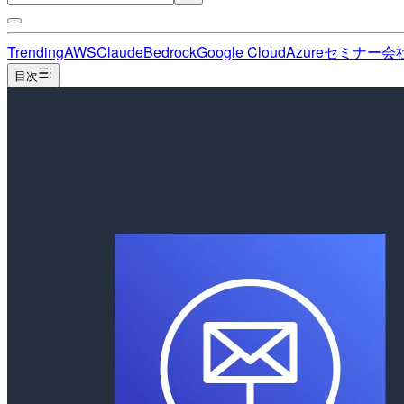
Trending
AWS
Claude
Bedrock
Google Cloud
Azure
セミナー
会
目次