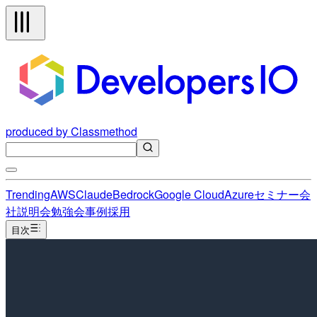
produced by Classmethod
Trending
AWS
Claude
Bedrock
Google Cloud
Azure
セミナー
会
社説明会
勉強会
事例
採用
目次