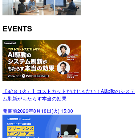
EVENTS
【8/18（火）】コストカットだけじゃない！AI駆動のシステ
ム刷新がもたらす本当の効果
開催前
2026年8月18日(火) 15:00