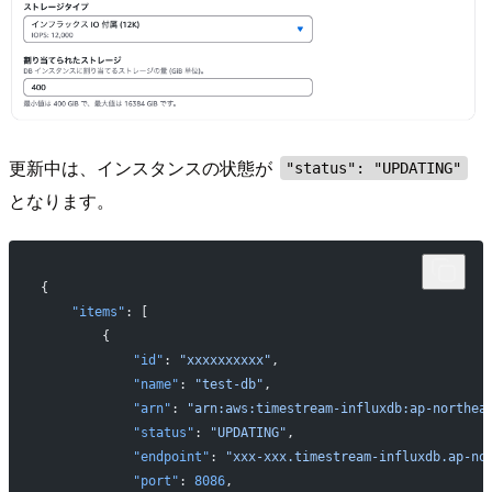
更新中は、インスタンスの状態が
"status": "UPDATING"
となります。
{
    "items"
: [
        {
            "id"
: 
"xxxxxxxxxx"
,
            "name"
: 
"test-db"
,
            "arn"
: 
"arn:aws:timestream-influxdb:ap-northea
            "status"
: 
"UPDATING"
,
            "endpoint"
: 
"xxx-xxx.timestream-influxdb.ap-no
            "port"
: 
8086
,