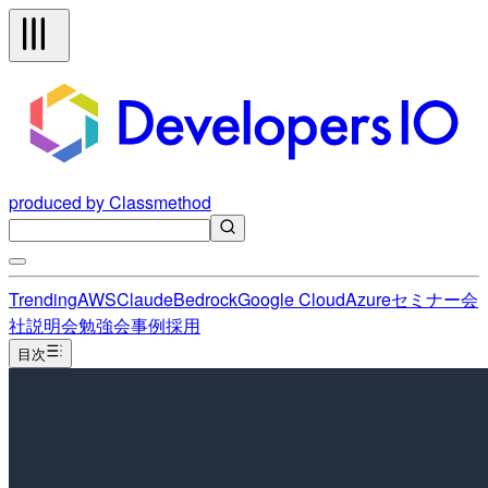
produced by Classmethod
Trending
AWS
Claude
Bedrock
Google Cloud
Azure
セミナー
会
社説明会
勉強会
事例
採用
目次