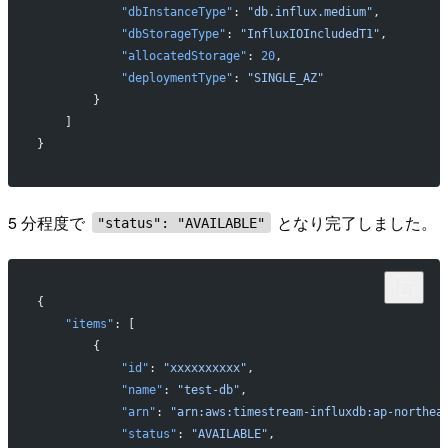
            "dbInstanceType"
: 
"db.influx.medium"
,
            "dbStorageType"
: 
"InfluxIOIncludedT1"
,
            "allocatedStorage"
: 
20
,
            "deploymentType"
: 
"SINGLE_AZ"
        }
    ]
}
5 分程度で
となり完了しました。
"status": "AVAILABLE"
{
    "items"
: [
        {
            "id"
: 
"xxxxxxxxxx"
,
            "name"
: 
"test-db"
,
            "arn"
: 
"arn:aws:timestream-influxdb:ap-northea
            "status"
: 
"AVAILABLE"
,