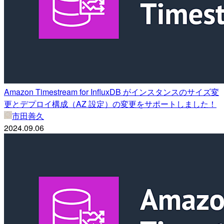
Amazon Timestream for InfluxDB がインスタンスのサイズ変
更とデプロイ構成（AZ 設定）の変更をサポートしました！
市田善久
2024.09.06