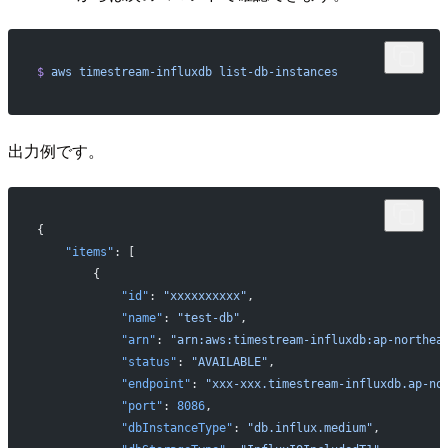
$
 aws
 timestream-influxdb
 list-db-instances
出力例です。
{
    "items"
: [
        {
            "id"
: 
"xxxxxxxxxx"
,
            "name"
: 
"test-db"
,
            "arn"
: 
"arn:aws:timestream-influxdb:ap-northea
            "status"
: 
"AVAILABLE"
,
            "endpoint"
: 
"xxx-xxx.timestream-influxdb.ap-no
            "port"
: 
8086
,
            "dbInstanceType"
: 
"db.influx.medium"
,