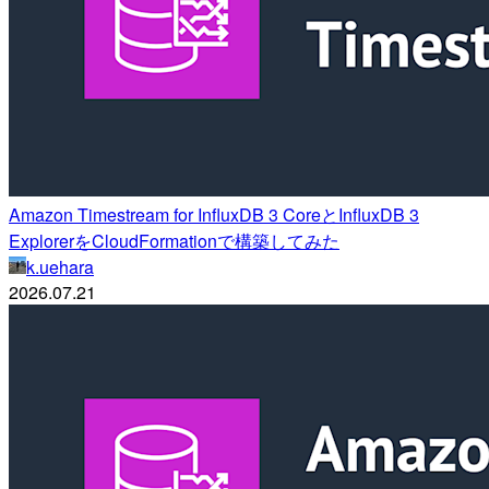
Amazon Timestream for InfluxDB 3 CoreとInfluxDB 3
ExplorerをCloudFormationで構築してみた
k.uehara
2026.07.21