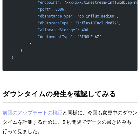
            "endpoint"
: 
"xxx-xxx.timestream-influxdb.ap-no
            "port"
: 
8086
,
            "dbInstanceType"
: 
"db.influx.medium"
,
            "dbStorageType"
: 
"InfluxIOIncludedT2"
,
            "allocatedStorage"
: 
400
,
            "deploymentType"
: 
"SINGLE_AZ"
        }
    ]
}
ダウンタイムの発生を確認してみる
前回のアップデートの検証
と同様に、今回も変更中のダウン
タイムを計測するために、5 秒間隔でデータの書き込みも
行って見ました。