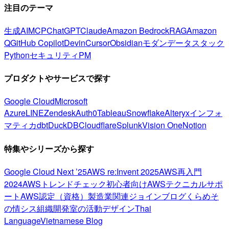
注目のテーマ
生成AI
MCP
ChatGPT
Claude
Amazon Bedrock
RAG
Amazon
Q
GitHub Copilot
Devin
Cursor
Obsidian
モダンデータスタック
Python
セキュリティ
PM
プロダクトやサービスで探す
Google Cloud
Microsoft
Azure
LINE
Zendesk
Auth0
Tableau
Snowflake
Alteryx
インフォ
マティカ
dbt
DuckDB
Cloudflare
Splunk
Vision One
Notion
特集やシリーズから探す
Google Cloud Next ’25
AWS re:Invent 2025
AWS再入門
2024
AWSトレンドチェック
初心者向け
AWSテクニカルサポ
ート
AWS認定（資格）
製造業関連
ジョインブログ
くらめそ
の情シス
組織開発室の活動
デザイン
Thai
Language
Vietnamese Blog