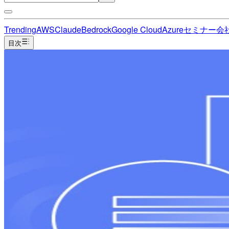
Trending
AWS
Claude
Bedrock
Google Cloud
Azure
セミナー
会
目次