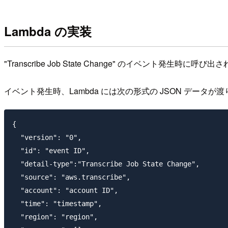
Lambda の実装
"Transcribe Job State Change" のイベント発生時に
イベント発生時、Lambda には次の形式の JSON データが
{

  "version": "0",

  "id": "event ID",

  "detail-type":"Transcribe Job State Change",

  "source": "aws.transcribe",

  "account": "account ID",

  "time": "timestamp",

  "region": "region",
