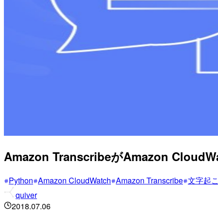
Amazon TranscribeがAmazon Clou
Python
Amazon CloudWatch
Amazon Transcribe
文字起
quiver
2018.07.06