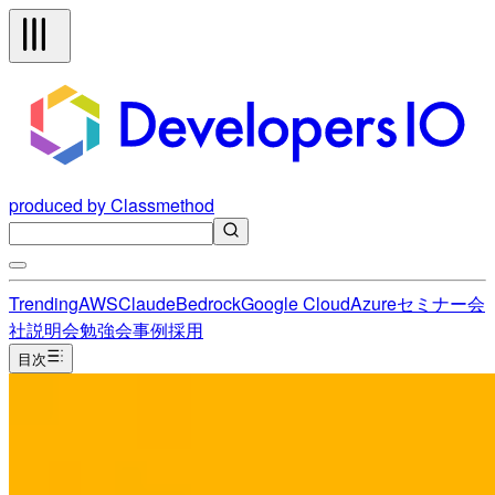
produced by Classmethod
Trending
AWS
Claude
Bedrock
Google Cloud
Azure
セミナー
会
社説明会
勉強会
事例
採用
目次