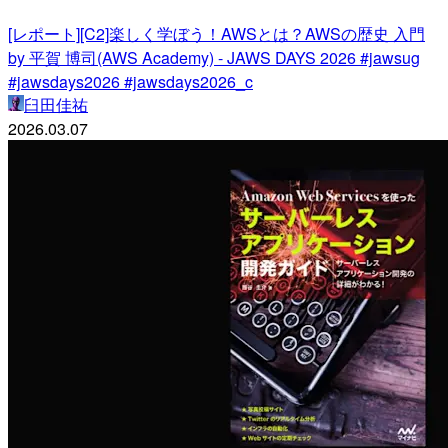
[レポート][C2]楽しく学ぼう！AWSとは？AWSの歴史 入門
by 平賀 博司(AWS Academy) - JAWS DAYS 2026 #jawsug
#jawsdays2026 #jawsdays2026_c
臼田佳祐
2026.03.07