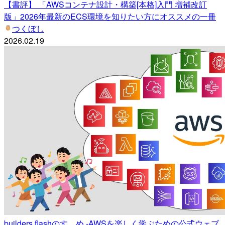
【書評】 「AWSコンテナ設計・構築[本格]入門 増補改訂
版」2026年最新のECS環境を知りたい方にオススメの一冊
つくぼし
2026.02.19
builders.flashのすゝめ -AWSを楽しく学ぶための公式ウェブ