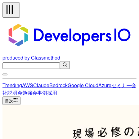
produced by Classmethod
Trending
AWS
Claude
Bedrock
Google Cloud
Azure
セミナー
会
社説明会
勉強会
事例
採用
目次