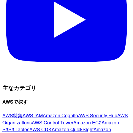
主なカテゴリ
AWSで探す
AWS特集
AWS IAM
Amazon Cognito
AWS Security Hub
AWS
Organizations
AWS Control Tower
Amazon EC2
Amazon
S3
S3 Tables
AWS CDK
Amazon QuickSight
Amazon