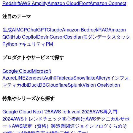
Redshift
AWS Amplify
Amazon CloudFront
Amazon Connect
注目のテーマ
生成AI
MCP
ChatGPT
Claude
Amazon Bedrock
RAG
Amazon
Q
GitHub Copilot
Devin
Cursor
Obsidian
モダンデータスタック
Python
セキュリティ
PM
プロダクトやサービスで探す
Google Cloud
Microsoft
Azure
LINE
Zendesk
Auth0
Tableau
Snowflake
Alteryx
インフォ
マティカ
dbt
DuckDB
Cloudflare
Splunk
Vision One
Notion
特集やシリーズから探す
Google Cloud Next ’25
AWS re:Invent 2025
AWS再入門
2024
AWSトレンドチェック
初心者向け
AWSテクニカルサポ
ート
AWS認定（資格）
製造業関連
ジョインブログ
くらめそ
の情シス
組織開発室の活動
デザイン
Thai