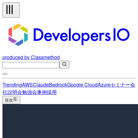
produced by Classmethod
Trending
AWS
Claude
Bedrock
Google Cloud
Azure
セミナー
会
社説明会
勉強会
事例
採用
目次