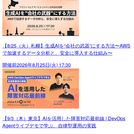
【8/25（火）札幌】生成AIを“会社の武器”にする方法〜AWS
で加速するデータ分析と、安全に導入する仕組み〜
開催前
2026年8月25日(火) 17:30
【9/3（木）東京】AIを活用した障害対応最前線 | DevOps
Agentライブデモで学ぶ、自律型運用の実践