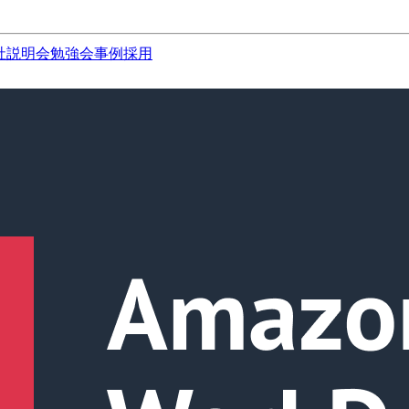
社説明会
勉強会
事例
採用