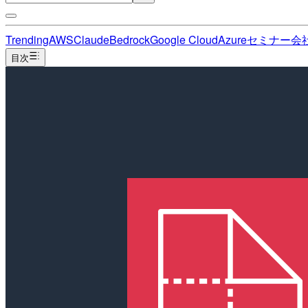
Trending
AWS
Claude
Bedrock
Google Cloud
Azure
セミナー
会
目次