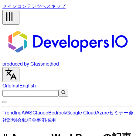
メインコンテンツへスキップ
produced by Classmethod
Original
English
Trending
AWS
Claude
Bedrock
Google Cloud
Azure
セミナー
会
社説明会
勉強会
事例
採用