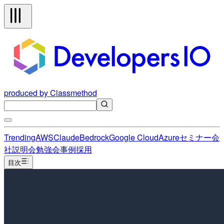
produced by Classmethod
Trending
AWS
Claude
Bedrock
Google Cloud
Azure
セミナー
会
社説明会
勉強会
事例
採用
目次