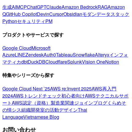
生成AI
MCP
ChatGPT
Claude
Amazon Bedrock
RAG
Amazon
Q
GitHub Copilot
Devin
Cursor
Obsidian
モダンデータスタック
Python
セキュリティ
PM
プロダクトやサービスで探す
Google Cloud
Microsoft
Azure
LINE
Zendesk
Auth0
Tableau
Snowflake
Alteryx
インフォ
マティカ
dbt
DuckDB
Cloudflare
Splunk
Vision One
Notion
特集やシリーズから探す
Google Cloud Next ’25
AWS re:Invent 2025
AWS再入門
2024
AWSトレンドチェック
初心者向け
AWSテクニカルサポ
ート
AWS認定（資格）
製造業関連
ジョインブログ
くらめそ
の情シス
組織開発室の活動
デザイン
Thai
Language
Vietnamese Blog
お問い合わせ