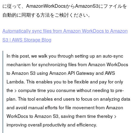
に従って、AmazonWorkDocsからAmazonS3にファイルを
自動的に同期する方法をご検討ください。
Automatically sync files from Amazon WorkDocs to Amazon
S3 | AWS Storage Blog
In this post, we walk you through setting up an auto-sync
mechanism for synchronizing files from Amazon WorkDocs
to Amazon S3 using Amazon API Gateway and AWS
Lambda. This enables you to be flexible and pay for only
the > compute time you consume without needing to pre-
plan. This tool enables end users to focus on analyzing data
and avoid manual efforts for file movement from Amazon
WorkDocs to Amazon S3, saving them time thereby >
improving overall productivity and efficiency.