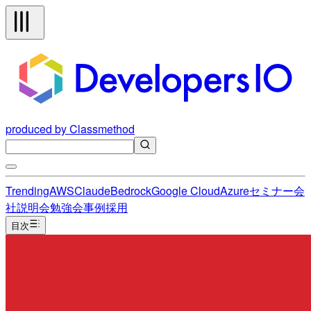
produced by Classmethod
Trending
AWS
Claude
Bedrock
Google Cloud
Azure
セミナー
会
社説明会
勉強会
事例
採用
目次