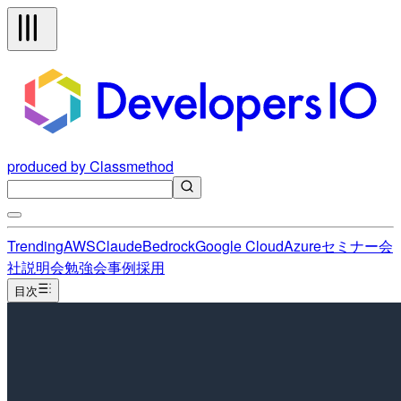
produced by Classmethod
Trending
AWS
Claude
Bedrock
Google Cloud
Azure
セミナー
会
社説明会
勉強会
事例
採用
目次