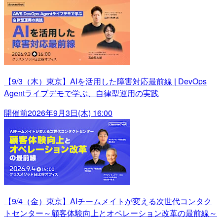
【9/3（木）東京】AIを活用した障害対応最前線 | DevOps
Agentライブデモで学ぶ、自律型運用の実践
開催前
2026年9月3日(木) 16:00
【9/4（金）東京】AIチームメイトが変える次世代コンタク
トセンター～顧客体験向上とオペレーション改革の最前線～