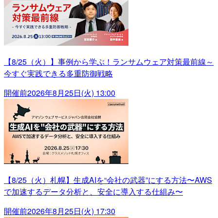
【8/25（火）】事例から学ぶ！ランサムウェア対策最前線～
今すぐ実践できる多重防御戦略
開催前
2026年8月25日(火) 13:00
【8/25（火）札幌】生成AIを“会社の武器”にする方法〜AWS
で加速するデータ分析と、安全に導入する仕組み〜
開催前
2026年8月25日(火) 17:30