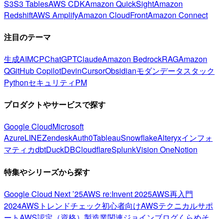
S3
S3 Tables
AWS CDK
Amazon QuickSight
Amazon
Redshift
AWS Amplify
Amazon CloudFront
Amazon Connect
注目のテーマ
生成AI
MCP
ChatGPT
Claude
Amazon Bedrock
RAG
Amazon
Q
GitHub Copilot
Devin
Cursor
Obsidian
モダンデータスタック
Python
セキュリティ
PM
プロダクトやサービスで探す
Google Cloud
Microsoft
Azure
LINE
Zendesk
Auth0
Tableau
Snowflake
Alteryx
インフォ
マティカ
dbt
DuckDB
Cloudflare
Splunk
Vision One
Notion
特集やシリーズから探す
Google Cloud Next ’25
AWS re:Invent 2025
AWS再入門
2024
AWSトレンドチェック
初心者向け
AWSテクニカルサポ
ート
AWS認定（資格）
製造業関連
ジョインブログ
くらめそ