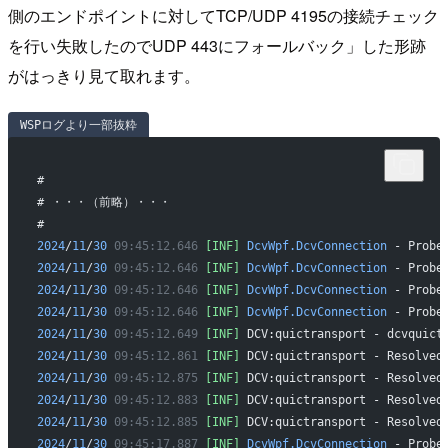
側のエンドポイントに対してTCP/UDP 4195の接続チェック
を行い失敗したのでUDP 443にフォールバック」した形跡
がはっきり見て取れます。
WSPログより一部抜粋
#
# ・・・（前略）・・・
#
2024
/
11
/
30
 09:45:12.646
 [INF]
 DcvWpf.DcvConnection
 - Probe
2024
/
11
/
30
 09:45:12.646
 [INF]
 DcvWpf.DcvConnection
 - Probe
2024
/
11
/
30
 09:45:12.646
 [INF]
 DcvWpf.DcvConnection
 - Probe
2024
/
11
/
30
 09:45:12.646
 [INF]
 DcvWpf.DcvConnection
 - Probe
2024
/
11
/
30
 09:45:12.649
 [INF]
 DCV:quictransport - dcvquict
2024
/
11
/
30
 09:45:12.861
 [INF]
 DCV:quictransport - Resolved
2024
/
11
/
30
 09:45:12.875
 [INF]
 DCV:quictransport - Resolved
2024
/
11
/
30
 09:45:12.883
 [INF]
 DCV:quictransport - Resolved
2024
/
11
/
30
 09:45:12.885
 [INF]
 DCV:quictransport - Resolved
2024
/
11
/
30
 09:45:17.887
 [INF]
 DcvWpf.DcvConnection
 - Probe