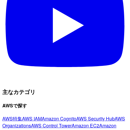
主なカテゴリ
AWSで探す
AWS特集
AWS IAM
Amazon Cognito
AWS Security Hub
AWS
Organizations
AWS Control Tower
Amazon EC2
Amazon