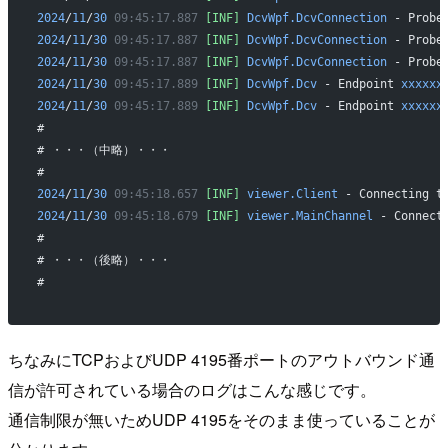
2024
/
11
/
30
 09:45:17.887
 [INF]
 DcvWpf.DcvConnection
 - Probe
2024
/
11
/
30
 09:45:17.887
 [INF]
 DcvWpf.DcvConnection
 - Probe
2024
/
11
/
30
 09:45:17.887
 [INF]
 DcvWpf.DcvConnection
 - Probe
2024
/
11
/
30
 09:45:17.889
 [INF]
 DcvWpf.Dcv
 - Endpoint 
xxxxxx
2024
/
11
/
30
 09:45:17.889
 [INF]
 DcvWpf.Dcv
 - Endpoint 
xxxxxx
#
# ・・・（中略）・・・
#
2024
/
11
/
30
 09:45:18.657
 [INF]
 viewer.Client
 - Connecting t
2024
/
11
/
30
 09:45:18.679
 [INF]
 viewer.MainChannel
 - Connect
#
# ・・・（後略）・・・
#
ちなみにTCPおよびUDP 4195番ポートのアウトバウンド通
信が許可されている場合のログはこんな感じです。
通信制限が無いためUDP 4195をそのまま使っていることが