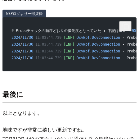
WSPログより一部抜粋
# Probeチェックの順序どおりの優先度となっていた : 下記はUPD 
4195
2024
/
11
/
30
 11:03:44.739
 [INF]
 DcvWpf.DcvConnection
 - Probe
2024
/
11
/
30
 11:03:44.739
 [INF]
 DcvWpf.DcvConnection
 - Probe
2024
/
11
/
30
 11:03:44.739
 [INF]
 DcvWpf.DcvConnection
 - Probe
2024
/
11
/
30
 11:03:44.739
 [INF]
 DcvWpf.DcvConnection
 - Probe
最後に
以上となります。
地味ですが非常に嬉しい更新ですね。
TCP/UDP 443のアウトバウンド通信を防ぐ環境は少ないで