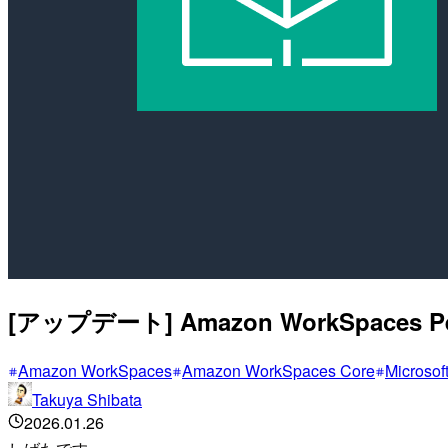
[アップデート] Amazon WorkSpaces P
Amazon WorkSpaces
Amazon WorkSpaces Core
Microsoft
Takuya Shibata
2026.01.26