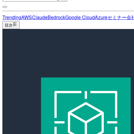
Trending
AWS
Claude
Bedrock
Google Cloud
Azure
セミナー
会
目次