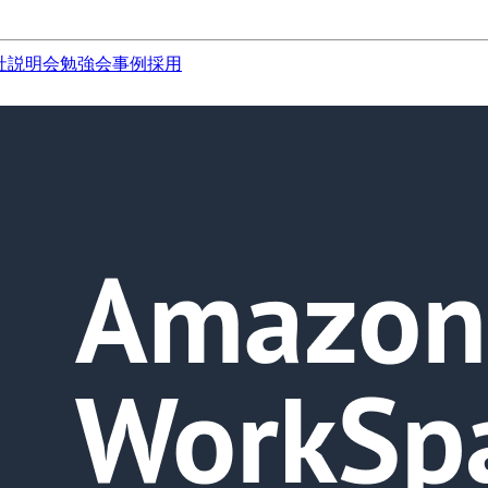
社説明会
勉強会
事例
採用