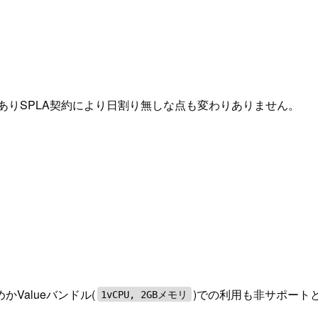
ありSPLA契約により日割り無しな点も変わりありません。
Valueバンドル(
)での利用も非サポート
1vCPU, 2GBメモリ