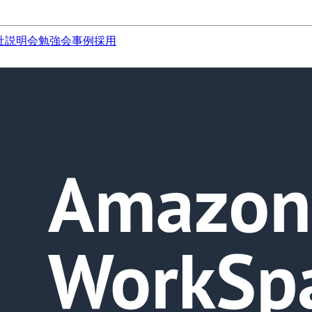
社説明会
勉強会
事例
採用