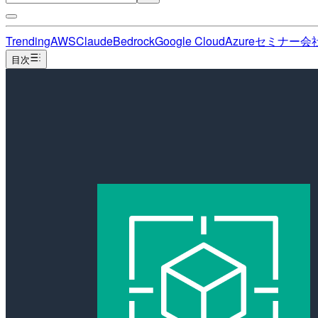
Trending
AWS
Claude
Bedrock
Google Cloud
Azure
セミナー
会
目次