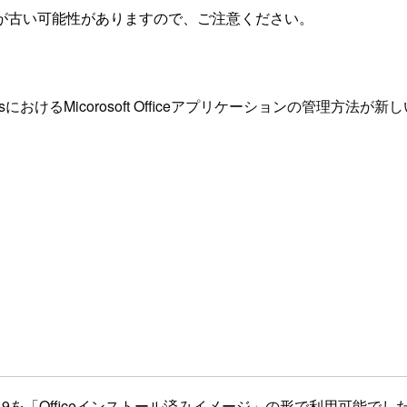
が古い可能性がありますので、ご注意ください。
esにおけるMicorosoft Officeアプリケーションの管理
016および2019を「Officeインストール済みイメージ」の形で利用可能でし