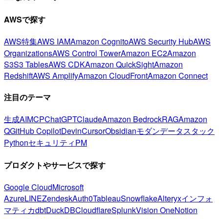
AWSで探す
AWS特集
AWS IAM
Amazon Cognito
AWS Security Hub
AWS
Organizations
AWS Control Tower
Amazon EC2
Amazon
S3
S3 Tables
AWS CDK
Amazon QuickSight
Amazon
Redshift
AWS Amplify
Amazon CloudFront
Amazon Connect
注目のテーマ
生成AI
MCP
ChatGPT
Claude
Amazon Bedrock
RAG
Amazon
Q
GitHub Copilot
Devin
Cursor
Obsidian
モダンデータスタック
Python
セキュリティ
PM
プロダクトやサービスで探す
Google Cloud
Microsoft
Azure
LINE
Zendesk
Auth0
Tableau
Snowflake
Alteryx
インフォ
マティカ
dbt
DuckDB
Cloudflare
Splunk
Vision One
Notion