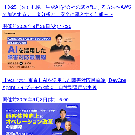
【8/25（火）札幌】生成AIを“会社の武器”にする方法〜AWS
で加速するデータ分析と、安全に導入する仕組み〜
開催前
2026年8月25日(火) 17:30
【9/3（木）東京】AIを活用した障害対応最前線 | DevOps
Agentライブデモで学ぶ、自律型運用の実践
開催前
2026年9月3日(木) 16:00