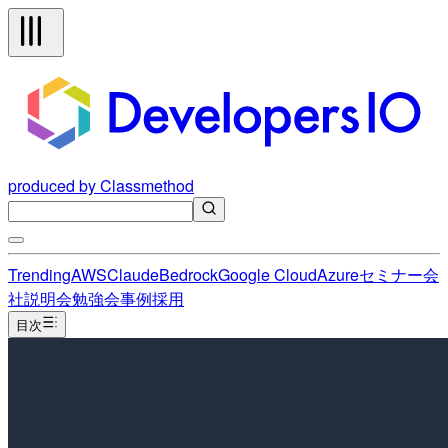
produced by Classmethod
Trending
AWS
Claude
Bedrock
Google Cloud
Azure
セミナー
会
社説明会
勉強会
事例
採用
目次