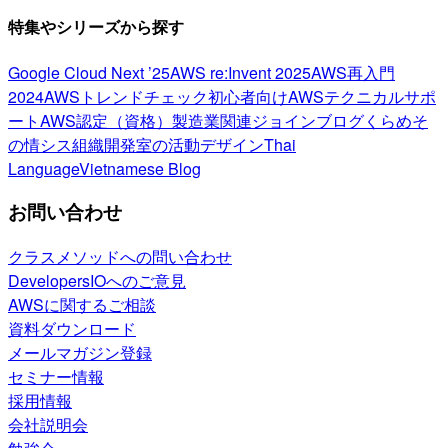
特集やシリーズから探す
Google Cloud Next ’25
AWS re:Invent 2025
AWS再入門
2024
AWSトレンドチェック
初心者向け
AWSテクニカルサポ
ート
AWS認定（資格）
製造業関連
ジョインブログ
くらめそ
の情シス
組織開発室の活動
デザイン
Thai
Language
Vietnamese Blog
お問い合わせ
クラスメソッドへの問い合わせ
DevelopersIOへのご意見
AWSに関するご相談
資料ダウンロード
メールマガジン登録
セミナー情報
採用情報
会社説明会