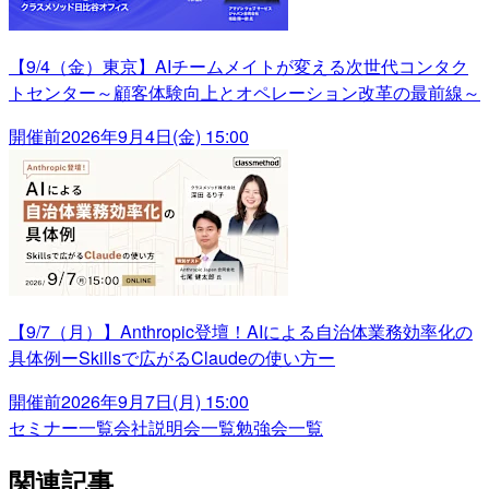
【9/4（金）東京】AIチームメイトが変える次世代コンタク
トセンター～顧客体験向上とオペレーション改革の最前線～
開催前
2026年9月4日(金) 15:00
【9/7（月）】Anthropic登壇！AIによる自治体業務効率化の
具体例ーSkillsで広がるClaudeの使い方ー
開催前
2026年9月7日(月) 15:00
セミナー一覧
会社説明会一覧
勉強会一覧
関連記事