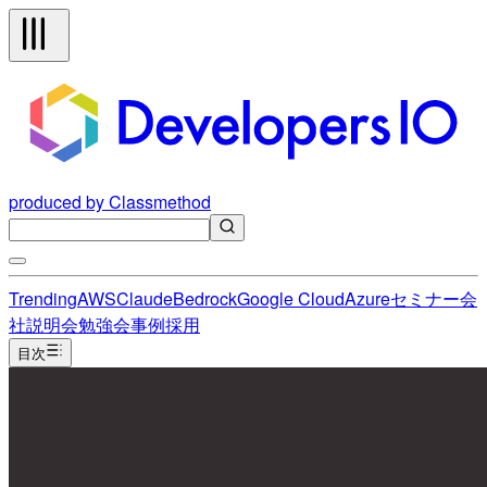
produced by Classmethod
Trending
AWS
Claude
Bedrock
Google Cloud
Azure
セミナー
会
社説明会
勉強会
事例
採用
目次