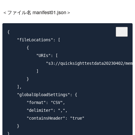
＜ファイル名 manifest01.json＞
{

    "fileLocations": [

        {

            "URIs": [

                "s3://quicksighttestdata20230402/memb
            ]

        }

    ],

    "globalUploadSettings": {

        "format": "CSV",

        "delimiter": ",",

        "containsHeader": "true"

    }
