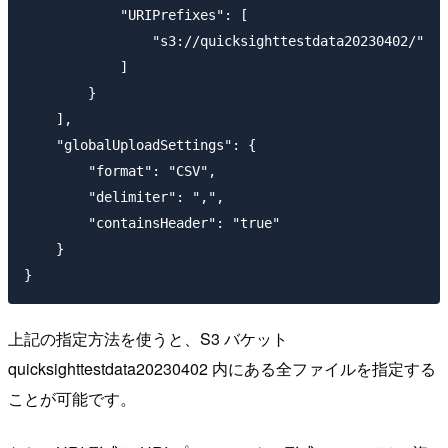
            "URIPrefixes": [

                "s3://quicksighttestdata20230402/"

            ]

        }

    ],

    "globalUploadSettings": {

        "format": "CSV",

        "delimiter": ",",

        "containsHeader": "true"

    }

上記の指定方法を使うと、S3 バケット
quicksighttestdata20230402 内にある全ファイルを指定する
ことが可能です。