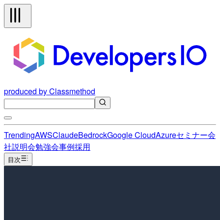
produced by Classmethod
Trending
AWS
Claude
Bedrock
Google Cloud
Azure
セミナー
会
社説明会
勉強会
事例
採用
目次