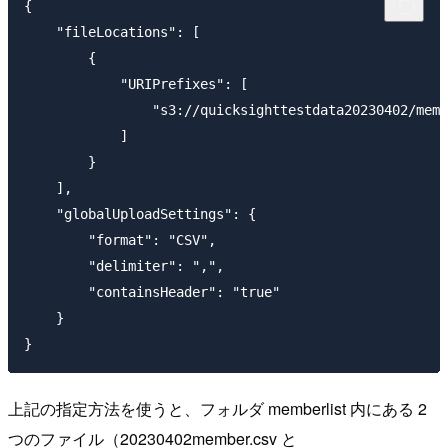
{

    "fileLocations": [

        {

            "URIPrefixes": [

                "s3://quicksighttestdata20230402/memb
            ]

        }

    ],

    "globalUploadSettings": {

        "format": "CSV",

        "delimiter": ",",

        "containsHeader": "true"

    }

上記の指定方法を使うと、フォルダ memberlist 内にある 2
つのファイル（20230402member.csv と