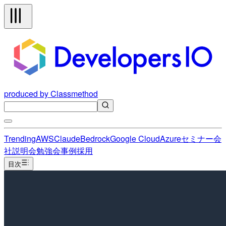
produced by Classmethod
Trending
AWS
Claude
Bedrock
Google Cloud
Azure
セミナー
会
社説明会
勉強会
事例
採用
目次