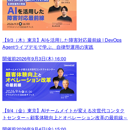
【9/3（木）東京】AIを活用した障害対応最前線 | DevOps
Agentライブデモで学ぶ、自律型運用の実践
開催前
2026年9月3日(木) 16:00
【9/4（金）東京】AIチームメイトが変える次世代コンタク
トセンター～顧客体験向上とオペレーション改革の最前線～
開催前
2026年9月4日(金) 15:00