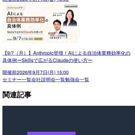
【9/7（月）】Anthropic登壇！AIによる自治体業務効率化の
具体例ーSkillsで広がるClaudeの使い方ー
開催前
2026年9月7日(月) 15:00
セミナー一覧
会社説明会一覧
勉強会一覧
関連記事