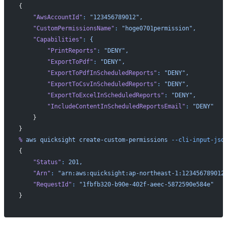
{
    "AwsAccountId"
:
 "123456789012",
    "CustomPermissionsName"
:
 "hoge0701permission",
    "Capabilities"
:
 {
        "PrintReports"
:
 "DENY",
        "ExportToPdf"
:
 "DENY",
        "ExportToPdfInScheduledReports"
:
 "DENY",
        "ExportToCsvInScheduledReports"
:
 "DENY",
        "ExportToExcelInScheduledReports"
:
 "DENY",
        "IncludeContentInScheduledReportsEmail"
:
 "DENY"
    }
}
%
 aws
 quicksight
 create-custom-permissions
 --cli-input-jso
{
    "Status"
:
 201,
    "Arn"
:
 "arn:aws:quicksight:ap-northeast-1:123456789012
    "RequestId"
:
 "1fbfb320-b90e-402f-aeec-5872590e584e"
}