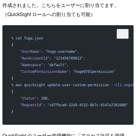
作成されました。こちらをユーザーに割り当てます。
（QuickSight ロールへの割り当ても可能）
%
 cat
 fuga.json
{
    "UserName"
:
 "hoge-username",
    "AwsAccountId"
:
 "123456789012",
    "Namespace"
:
 "default",
    "CustomPermissionsName"
:
 "hoge0701permission"
}
%
 aws
 quicksight
 update-user-custom-permission
 --cli-input
{
    "Status"
:
 200,
    "RequestId"
:
 "c87fbce8-32a9-4532-8b7c-9147a7302088"
}
QuickSight のユーザー管理機能に「アクセス許可を管理」