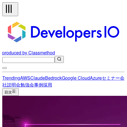
produced by Classmethod
Trending
AWS
Claude
Bedrock
Google Cloud
Azure
セミナー
会
社説明会
勉強会
事例
採用
目次