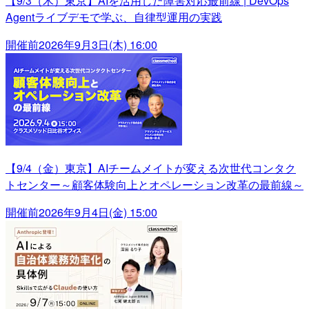
【9/3（木）東京】AIを活用した障害対応最前線 | DevOps
Agentライブデモで学ぶ、自律型運用の実践
開催前
2026年9月3日(木) 16:00
【9/4（金）東京】AIチームメイトが変える次世代コンタク
トセンター～顧客体験向上とオペレーション改革の最前線～
開催前
2026年9月4日(金) 15:00