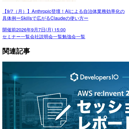
【9/7（月）】Anthropic登壇！AIによる自治体業務効率化の
具体例ーSkillsで広がるClaudeの使い方ー
開催前
2026年9月7日(月) 15:00
セミナー一覧
会社説明会一覧
勉強会一覧
関連記事