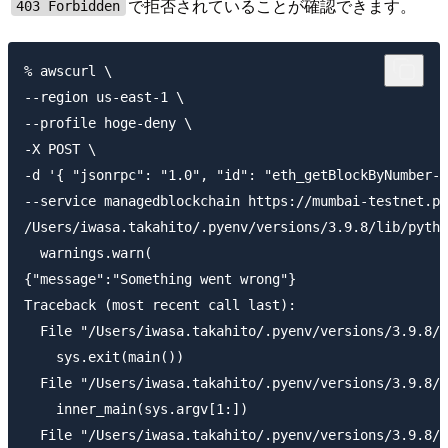
で拒否されていることが確認できます。
403 Forbidden
% awscurl \

--region us-east-1 \

--profile hoge-deny \

-X POST \

-d '{ "jsonrpc": "1.0", "id": "eth_getBlockByNumber-c
--service managedblockchain https://mumbai-testnet.po
/Users/iwasa.takahito/.pyenv/versions/3.9.8/lib/pytho
  warnings.warn(

{"message":"Something went wrong"}

Traceback (most recent call last):

  File "/Users/iwasa.takahito/.pyenv/versions/3.9.8/b
    sys.exit(main())

  File "/Users/iwasa.takahito/.pyenv/versions/3.9.8/l
    inner_main(sys.argv[1:])

  File "/Users/iwasa.takahito/.pyenv/versions/3.9.8/l