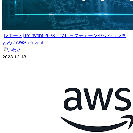
[レポート] re:Invent 2023：ブロックチェーンセッションま
とめ #AWSreInvent
いわさ
2023.12.13