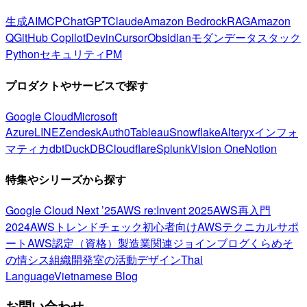
生成AI
MCP
ChatGPT
Claude
Amazon Bedrock
RAG
Amazon
Q
GitHub Copilot
Devin
Cursor
Obsidian
モダンデータスタック
Python
セキュリティ
PM
プロダクトやサービスで探す
Google Cloud
Microsoft
Azure
LINE
Zendesk
Auth0
Tableau
Snowflake
Alteryx
インフォ
マティカ
dbt
DuckDB
Cloudflare
Splunk
Vision One
Notion
特集やシリーズから探す
Google Cloud Next ’25
AWS re:Invent 2025
AWS再入門
2024
AWSトレンドチェック
初心者向け
AWSテクニカルサポ
ート
AWS認定（資格）
製造業関連
ジョインブログ
くらめそ
の情シス
組織開発室の活動
デザイン
Thai
Language
Vietnamese Blog
お問い合わせ