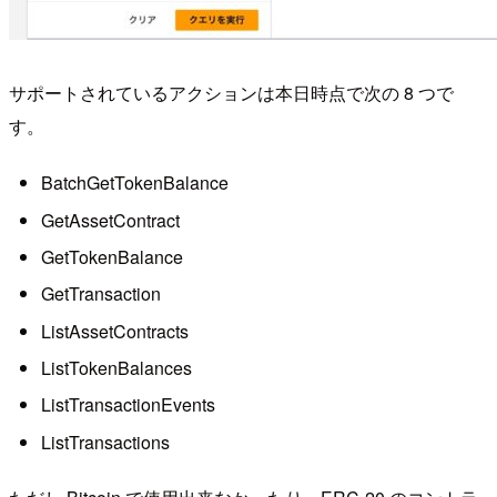
サポートされているアクションは本日時点で次の 8 つで
す。
BatchGetTokenBalance
GetAssetContract
GetTokenBalance
GetTransaction
ListAssetContracts
ListTokenBalances
ListTransactionEvents
ListTransactions