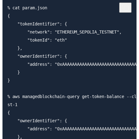
% cat param.json 

{

    "tokenIdentifier": {

        "network": "ETHEREUM_SEPOLIA_TESTNET",

        "tokenId": "eth"

    },

    "ownerIdentifier": {

        "address": "0xAAAAAAAAAAAAAAAAAAAAAAAAAAAAAAA
    }

}

% aws managedblockchain-query get-token-balance --cli
st-1

{

    "ownerIdentifier": {

        "address": "0xAAAAAAAAAAAAAAAAAAAAAAAAAAAAAAA
    },
