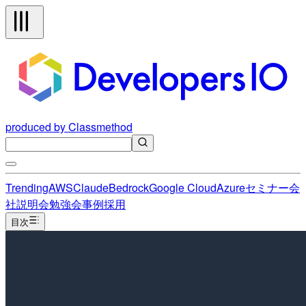
produced by Classmethod
Trending
AWS
Claude
Bedrock
Google Cloud
Azure
セミナー
会
社説明会
勉強会
事例
採用
目次