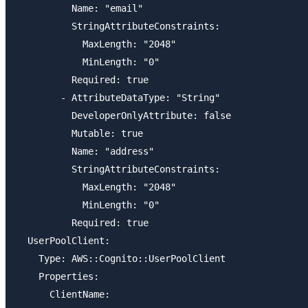
          Name: "email"

          StringAttributeConstraints:

            MaxLength: "2048"

            MinLength: "0"

          Required: true

        - AttributeDataType: "String"

          DeveloperOnlyAttribute: false

          Mutable: true

          Name: "address"

          StringAttributeConstraints:

            MaxLength: "2048"

            MinLength: "0"

          Required: true   

  UserPoolClient:

    Type: AWS::Cognito::UserPoolClient

    Properties:

      ClientName: 
