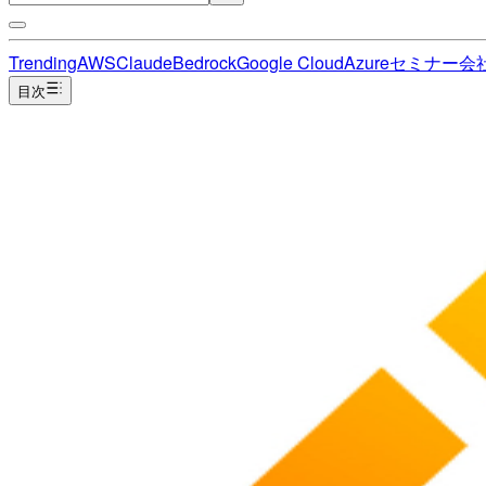
Trending
AWS
Claude
Bedrock
Google Cloud
Azure
セミナー
会
目次