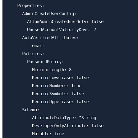
    Properties:

      AdminCreateUserConfig:

        AllowAdminCreateUserOnly: false

        UnusedAccountValidityDays: 7

      AutoVerifiedAttributes:

        - email

      Policies:

        PasswordPolicy:

          MinimumLength: 8

          RequireLowercase: false

          RequireNumbers: true

          RequireSymbols: false

          RequireUppercase: false

      Schema:

        - AttributeDataType: "String"

          DeveloperOnlyAttribute: false

          Mutable: true
