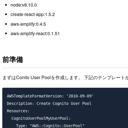
node:v8.10.0
create-react-app:1.5.2
aws-amplify:0.4.5
aws-amplify-react:0.1.51
前準備
まずはConito User Poolを作成します。 下記のテンプレートから
AWSTemplateFormatVersion: '2010-09-09'

Description: Create Cognito User Pool

Resources:

  CognitoUserPoolMyUserPool:

    Type: "AWS::Cognito::UserPool"
