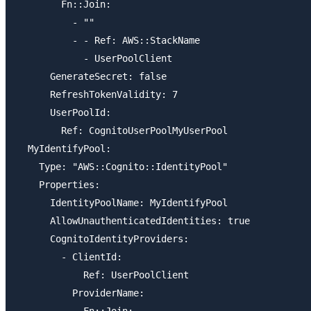
        Fn::Join:

          - ""

          - - Ref: AWS::StackName

            - UserPoolClient

      GenerateSecret: false

      RefreshTokenValidity: 7

      UserPoolId:

        Ref: CognitoUserPoolMyUserPool

  MyIdentifyPool:

    Type: "AWS::Cognito::IdentityPool"

    Properties:

      IdentityPoolName: MyIdentifyPool

      AllowUnauthenticatedIdentities: true

      CognitoIdentityProviders: 

        - ClientId:

            Ref: UserPoolClient

          ProviderName: 

            Fn::Join:
