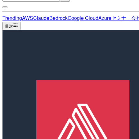
Trending
AWS
Claude
Bedrock
Google Cloud
Azure
セミナー
会
目次