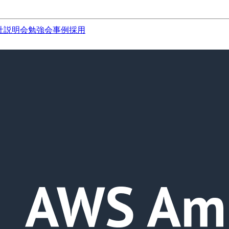
社説明会
勉強会
事例
採用