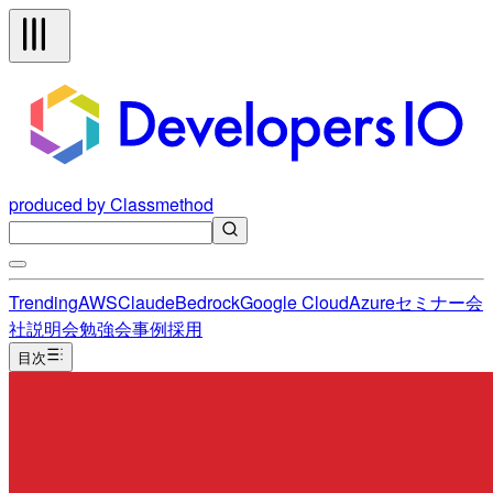
produced by Classmethod
Trending
AWS
Claude
Bedrock
Google Cloud
Azure
セミナー
会
社説明会
勉強会
事例
採用
目次