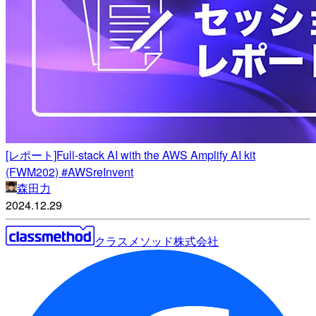
[レポート]Full-stack AI with the AWS Amplify AI kit
(FWM202) #AWSreInvent
森田力
2024.12.29
クラスメソッド株式会社