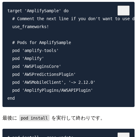
target 'AmplifySample' do

  # Comment the next line if you don't want to use dy
  use_frameworks!

  # Pods for AmplifySample

  pod 'amplify-tools'

  pod 'Amplify'

  pod 'AWSPluginsCore'

  pod 'AWSPredictionsPlugin'

  pod 'AWSMobileClient', '~> 2.12.0'

  pod 'AmplifyPlugins/AWSAPIPlugin'

最後に
を実行して終わりです。
pod install