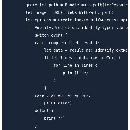
        guard let path = Bundle.main.path(forResource
        let image = URL(fileURLWithPath: path)

        let options = PredictionsIdentifyRequest.Opti
        _ = Amplify.Predictions.identify(type: .detec
            switch event {

            case .completed(let result):

                let data = result as! IdentifyTextRes
                if let lines = data.rawLineText {

                    for line in lines {

                        print(line)

                    }

                }

            case .failed(let error):

                print(error)

            default:

                print("")

            }
