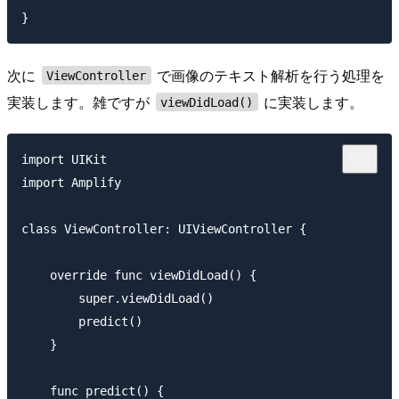
次に
で画像のテキスト解析を行う処理を
ViewController
実装します。雑ですが
に実装します。
viewDidLoad()
import UIKit

import Amplify

class ViewController: UIViewController {

    override func viewDidLoad() {

        super.viewDidLoad()

        predict()

    }

    func predict() {
