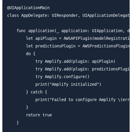
@UIApplicationMain

class AppDelegate: UIResponder, UIApplicationDelegate
    func application(_ application: UIApplication, di
        let apiPlugin = AWSAPIPlugin(modelRegistratio
        let predictionsPlugin = AWSPredictionsPlugin(
        do {

            try Amplify.add(plugin: apiPlugin)

            try Amplify.add(plugin: predictionsPlugin
            try Amplify.configure()

            print("Amplify initialized")

        } catch {

            print("Failed to configure Amplify \(erro
        }

        return true

    }
