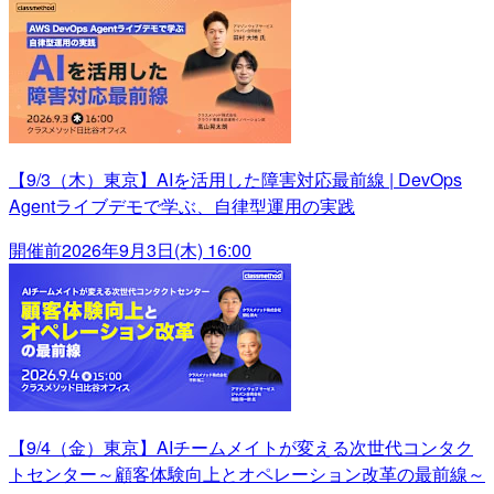
【9/3（木）東京】AIを活用した障害対応最前線 | DevOps
Agentライブデモで学ぶ、自律型運用の実践
開催前
2026年9月3日(木) 16:00
【9/4（金）東京】AIチームメイトが変える次世代コンタク
トセンター～顧客体験向上とオペレーション改革の最前線～